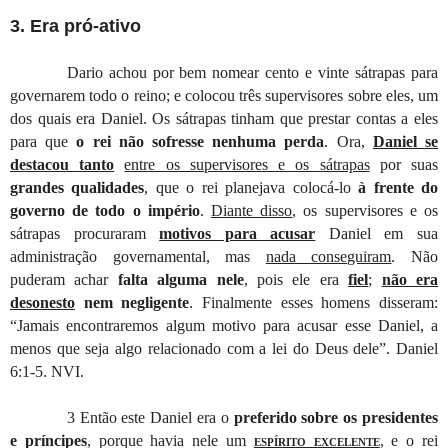
3. Era pró-ativo
Dario achou por bem nomear cento e vinte sátrapas para
governarem todo o reino; e colocou três supervisores sobre eles, um
dos quais era Daniel. Os sátrapas tinham que prestar contas a eles
para que
o rei não sofresse nenhuma perda
. Ora,
Daniel se
destacou tanto
entre os supervisores e os sátrapas
por suas
grandes qualidades
, que o rei planejava colocá-lo
à frente do
governo de todo o império
.
Diante disso
, os supervisores e os
sátrapas procuraram
motivos para acusar
Daniel em sua
administração governamental, mas
nada conseguiram
. Não
puderam achar
falta alguma nele
, pois ele era
fiel
;
não era
desonesto
nem negligente
. Finalmente esses homens disseram:
“Jamais encontraremos algum motivo para acusar esse Daniel, a
menos que seja algo relacionado com a lei do Deus dele”
. Daniel
6:1-5.
NVI.
3 Então este Daniel era o
preferido sobre os presidentes
e príncipes
, porque havia nele um
espírito excelente
, e o rei