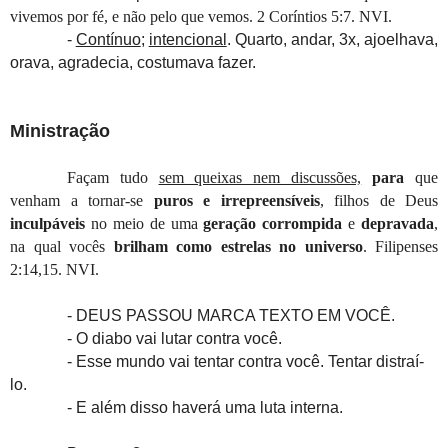
vivemos por fé, e não pelo que vemos. 2 Coríntios 5:7. NVI.
-
Contínuo
;
intencional
. Quarto, andar, 3x, ajoelhava,
orava, agradecia, costumava fazer.
Ministração
Façam tudo
sem queixas nem discussões,
para
que
venham a tornar-se
puros e irrepreensíveis
, filhos de Deus
inculpáveis
no meio de uma
geração corrompida
e
depravada
,
na qual vocês
brilham como estrelas no universo
. Filipenses
2:14,15. NVI.
- DEUS PASSOU MARCA TEXTO EM VOCÊ.
- O diabo vai lutar contra você.
- Esse mundo vai tentar contra você. Tentar distraí-
lo.
- E além disso haverá uma luta interna.