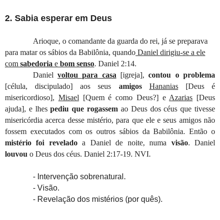
2. Sabia esperar em Deus
Arioque, o comandante da guarda do rei, já se preparava
para matar os sábios da Babilônia, quando
Daniel dirigiu-se a ele
com
sabedoria
e
bom senso
. Daniel 2:14.
Daniel
voltou para casa
[igreja]
,
contou o problema
[célula, discipulado]
aos seus
amigos
Hananias
[Deus é
misericordioso]
,
Misael
[Quem é como Deus?]
e
Azarias
[Deus
ajuda]
,
e lhes
pediu que rogassem
ao Deus dos céus que tivesse
misericórdia acerca desse mistério, para que ele e seus amigos não
fossem executados com os outros sábios da Babilônia. Então o
mistério foi revelado
a Daniel de noite, numa
visão
. Daniel
louvou
o Deus dos céus. Daniel 2:17-19. NVI.
- Intervenção sobrenatural.
- Visão.
- Revelação dos mistérios (por quês).