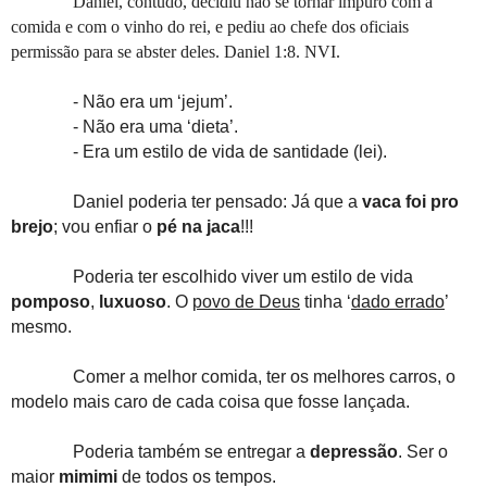
Daniel, contudo, decidiu não se tornar impuro com a
comida e com o vinho do rei, e pediu ao chefe dos oficiais
permissão para se abster deles. Daniel 1:8. NVI.
- Não era um ‘jejum’.
- Não era uma ‘dieta’.
- Era um estilo de vida de santidade (lei).
Daniel poderia ter pensado: Já que a
vaca foi pro
brejo
; vou enfiar o
pé na jaca
!!!
Poderia ter escolhido viver um estilo de vida
pomposo
,
luxuoso
. O
povo de Deus
tinha ‘
dado errado
’
mesmo.
Comer a melhor comida, ter os melhores carros, o
modelo mais caro de cada coisa que fosse lançada.
Poderia também se entregar a
depressão
. Ser o
maior
mimimi
de todos os tempos.