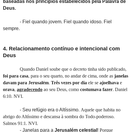
baseadas nos princípios estabelecidos pela Palavra de
Deus.
- Fiel quando jovem. Fiel quando idoso. Fiel
sempre.
4. Relacionamento contínuo e intencional com
Deus
Quando Daniel soube que o decreto tinha sido publicado,
foi para casa
, para o seu quarto, no andar de cima, onde as
janelas
davam para Jerusalém
.
Três vezes por dia
ele se
ajoelhava
e
orava
,
agradecendo
ao seu Deus, como
costumava fazer
. Daniel
6:10. NVI.
- Seu refúgio era o Altíssimo.
Aquele que habita no
abrigo do Altíssimo e descansa à sombra do Todo-poderoso.
Salmos 91:1. NVI.
- Janelas para a
Jerusalém celestial
!
Porque