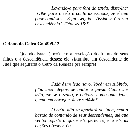
Levando-o para fora da tenda, disse-lhe:
"Olhe para o céu e conte as estrelas, se é que
pode contá-las". E prosseguiu: "Assim será a sua
descendência". Gênesis 15:5.
O dono do Cetro Gn 49:9-12
Quando Israel (Jacó) tem a revelação do futuro de seus
filhos e a descendência destes; ele vislumbra um descendente de
Judá que seguraria o Cetro da Realeza pra sempre!
Judá é um leão novo. Você vem subindo,
filho meu, depois de matar a presa. Como um
leão, ele se assenta; e deita-se como uma leoa;
quem tem coragem de acordá-lo?
O cetro não se apartará de Judá, nem o
bastão de comando de seus descendentes, até que
venha aquele a quem ele pertence, e a ele as
nações obedecerão.