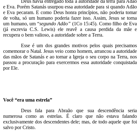
Deus havia entregado toda a autoridade da terra para Adão
e Eva. Porém Satanás usurpou essa autoridade para si quando Adão
e Eva pecaram. E como Deus honra princípios, não poderia tomar
de volta, só um humano poderia fazer isso. Assim, Jesus se torna
um humano, um “
segundo Adão”
(1Co 15:45). Como filho de Eva
(já escrevia C.S. Lewis) ele reavê a causa perdida da mãe e
recupera o bem valioso, a autoridade sobre a Terra.
Esse é um dos grandes motivos pelos quais precisamos
comemorar o Natal. Jesus veio como homem, arrancou a autoridade
das mãos de Satanás e ao tornar a Igreja o seu corpo na Terra, nos
passou a procuração para exercermos essa autoridade conquistada
por Ele.
Você “era uma estrela”
Deus fala para Abraão que sua descendência seria
numerosa como as estrelas. É claro que não estava falando
exclusivamente dos descendentes dele; mas, de todo aquele que foi
salvo por Cristo.