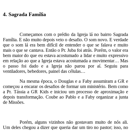
4. Sagrada Família
Começamos com o prédio da Igreja lá no bairro Sagrada
Família. E não muito depois veio o desafio. O som novo. E verdade
que o som lá era bem difícil de entender o que se falava e muito
mais o que se cantava. Então o Pr. Juba foi atrás. Porém, o valor era
bem maior do que eu estava acostumado a lidar e muito expressivo
em relação ao que a Igreja estava acostumada a movimentar… Mas
o passo foi dado e a Igreja não parou por aí. Seguiu para
ventiladores, bebedores, painel das células…
Na mesma época, o Douglas e a Faby assumiram a GR e
começou a encarar os desafios de formar um ministério. Bem como
a Pr. Tássia a GR Kids e iniciou um processo de aproximação e
depois transformação. Coube ao Pablo e a Faby organizar a junta
de Missões.
Porém, alguns vizinhos não gostavam muito de nós ali.
Um deles chegou a dizer que queria dar um tiro no pastor; isso, no