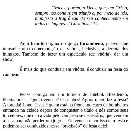
Graças, porém, a Deus, que, em Cristo,
sempre nos conduz em triunfo e, por meio de nós,
manifesta a fragrância do seu conhecimento em
todos os lugares. 2 Coríntios 2:14.
Aqui
triunfo
origina do grego
thriambeuo
,
palavra que
transmite uma comemoração da vitória, inclusive, a derrota dos
inimigos. Também de fazer um espetáculo (de vitória), dar um
show.
É mais do que conduzir em vitória, é conduzir na festa do
campeão!
Pense comigo em um torneio de futebol. Brasileirão,
libertadores… Quem venceu? Os clubes! Agora quem faz a festa?
A torcida! Logo, Jesus é quem está na frente, no carro de bombeiros
entrando na cidade depois de conquistar o título e nós somos seus
torcedores, que dão a vida pelo campeão se necessário, que vendem
a casa para não perder um jogo… Ele venceu e por isso tem festa e
podemos ser conduzidos nessa “procissão” da festa dele!