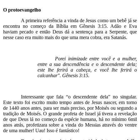
O protoevangelho
A primeira referência a vinda de Jesus como um bebê já se
encontra no começo da Bíblia em Gênesis 3:15. Adão e Eva
haviam pecado e então Deus dá a sentença para a Serpente, que
nesse caso era muito mais do que uma mera cobra, era Satanás.
Porei inimizade entre você e a mulher,
entre a sua descendência e o descendente dela;
este lhe ferirá a cabeça, e você lhe ferirá o
calcanhar". Gênesis 3:15.
Interessante que fala “o descendente dela” no singular.
Este texto foi escrito muito tempo antes de Jesus nascer, em torno
de 1440 anos antes, para ser mais preciso, por Moisés ou segundo a
tradição de Moisés. O grande profeta de Israel já tivera a revelação
de que Deus lá no começo da espécie humana, há no mínimo 6mil
anos atrás, profetizara sobre a vinda do Messias através do ventre
de uma mulher! Uau! Isso é fantástico!