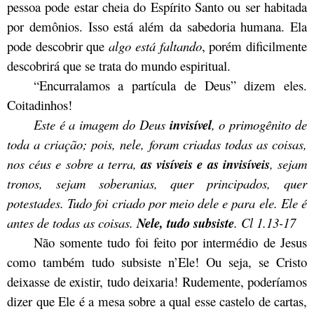
pessoa pode estar cheia do Espírito Santo ou ser habitada
por demônios. Isso está além da sabedoria humana. Ela
pode descobrir que
algo está faltando
, porém dificilmente
descobrirá que se trata do mundo espiritual.
“Encurralamos a partícula de Deus” dizem eles.
Coitadinhos!
Este é a imagem do Deus
invisível
, o primogênito de
toda a criação; pois, nele, foram criadas todas as coisas,
nos céus e sobre a terra,
as visíveis e as invisíveis
, sejam
tronos, sejam soberanias, quer principados, quer
potestades. Tudo foi criado por meio dele e para ele. Ele é
antes de todas as coisas.
Nele, tudo subsiste
. Cl 1.13-17
Não somente tudo foi feito por intermédio de Jesus
como também tudo subsiste n’Ele! Ou seja, se Cristo
deixasse de existir, tudo deixaria! Rudemente, poderíamos
dizer que Ele é a mesa sobre a qual esse castelo de cartas,