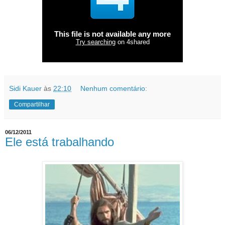
Sidi Kauer
às
22:10
Nenhum comentário:
Compartilhar
06/12/2011
Ele está trabalhando