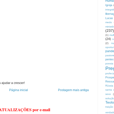
Huma
Igreja
integri
liberta
Lucas
medo
ministé
(237)
(1)
mul
(24)
n
(2)
n
oportu
pand
pastor
pentec
poesia
Pre
profeci
Prospe
Ressur
 ajudar a crescer!
Rússia
santa 
Página inicial
Postagem mais antiga
sexo
soluçã
Teolo
traição
 ATUALIZAÇÕES por e-mail
verdad