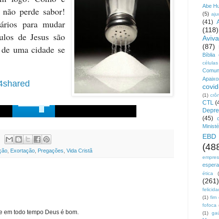
Abe H
e não perde sabor!
(5)
aju
sários para mudar
(41)
(118)
ulos de Jesus são
Aviv
(87)
r de uma cidade se
Bíblia
células
Comun
Apaix
4shared
covid
(1)
crô
CTL
(
Depre
(45)
Ministé
EBD
(48
ção
,
Exortação
,
Pregações
,
Vida Cristã
empre
esper
ética
(261)
felicid
(1)
fim
fofoca
e em todo tempo Deus é bom.
(1)
ga