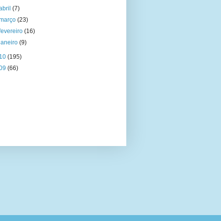
abril
(7)
março
(23)
fevereiro
(16)
janeiro
(9)
10
(195)
09
(66)