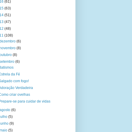
16
(61)
15
(63)
14
(51)
13
(47)
12
(48)
11
(108)
dezembro
(6)
novembro
(8)
outubro
(8)
setembro
(6)
Batismos
Estrela da Fé
Salgado com fogo!
Adoração Verdadeira
Como criar ovelhas
Prepare-se para cuidar de vidas
agosto
(6)
julho
(5)
junho
(9)
maio
(5)