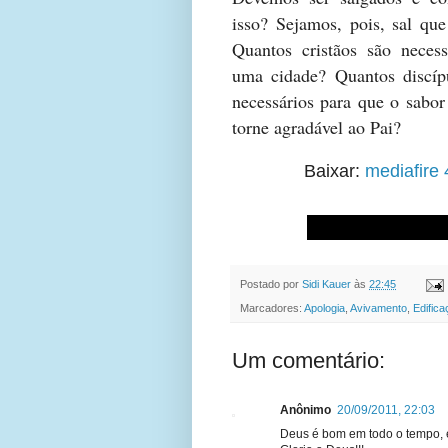
isso? Sejamos, pois, sal qu
Quantos cristãos são neces
uma cidade? Quantos discíp
necessários para que o sabo
torne agradável ao Pai?
Baixar:
mediafire
Postado por
Sidi Kauer
às
22:45
Marcadores:
Apologia
,
Avivamento
,
Edifica
Um comentário:
Anônimo
20/09/2011, 22:03
Deus é bom em todo o tempo, 