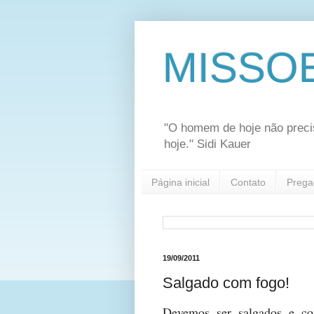
MISSO
"O homem de hoje não preci
hoje." Sidi Kauer
Página inicial
Contato
Prega
19/09/2011
Salgado com fogo!
Devemos ser salgados e c