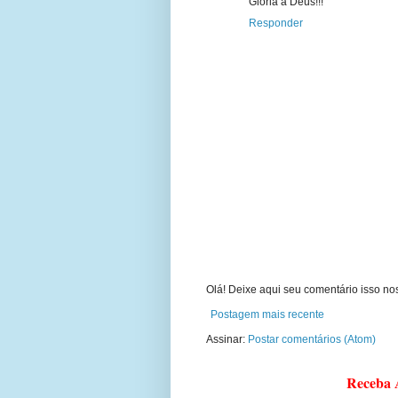
Gloria a Deus!!!
Responder
Olá! Deixe aqui seu comentário isso nos
Postagem mais recente
Assinar:
Postar comentários (Atom)
Receba