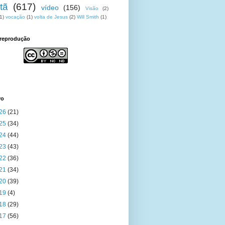
tã
(617)
vídeo
(156)
Visão
(2)
1)
vocação
(1)
volta de Jesus
(2)
Will Smith
(1)
 reprodução
vo
26
(21)
25
(34)
24
(44)
23
(43)
22
(36)
21
(34)
20
(39)
19
(4)
18
(29)
17
(56)