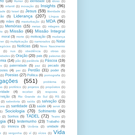
no
(18)
identidade
(3)
Humor
(1)
idoso
(1)
Insights
(96)
(8)
infantil
(1)
inovação
(1)
Jesus
(59)
dade
(1)
Israel
(1)
liberdade
(1)
Liderança
(207)
ção
(5)
Língua
(2)
MDA
(96)
(6)
mães
(5)
masturbação
(1)
Memórias
(15)
(1)
metas
(1)
milagres
(1)
Missão
(66)
Missão Integral
rio
(2)
moral
(3)
motivação
(3)
morte
(1)
mudança
Natal
her
(1)
multiplicação
(1)
namorados
(1)
Notícias
(16)
egócios
(1)
Novo Nascimento
u
(1)
nus
(1)
obediência
(1)
obras
(1)
Oração
(20)
pais
(5)
nidades
(2)
palavras
(1)
emia
(14)
Páscoa
(19)
pão
(1)
parábola
(1)
paternidade
(5)
pecado
(6)
es
(1)
paz
(1)
Perdão
(31)
ostes
(4)
poder
(5)
per
(1)
Poesias
(27)
Política
(6)
(1)
pornografia
(1)
gações
(551)
problema
(1)
as
(1)
profético
(1)
projetos
(1)
propósitos
(1)
ridade
(4)
receber
(2)
resposta
(1)
reição
(3)
Rio Grande do Sul
(1)
RS
(1)
salvação
(23)
(2)
sabedoria
(2)
saída
(2)
santidade
(13)
saúde
(4)
ceia
(2)
servir
(1)
Sociologia
(70)
Sofrimento
(24)
(1)
TADEL
(72)
Sonhos
(5)
o
(2)
Teatro
(2)
gia
(91)
testemunho
(23)
Trabalho
(6)
tristeza
(3)
unidade
(6)
(1)
Ucrânia
(2)
Vida
e
(1)
vergonha
(1)
ví
(1)
vícios
(1)