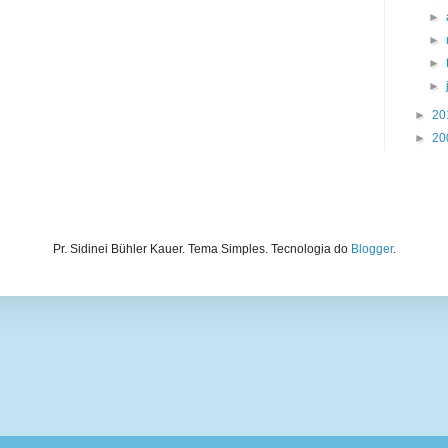
►
►
►
►
►
20
►
20
Pr. Sidinei Bühler Kauer. Tema Simples. Tecnologia do
Blogger
.