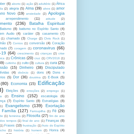
uber
(6)
África
aborto
(1)
ação
(2)
adultério
(1)
Alma
(39)
amor
alegria
(5)
da
(2)
alvos
(1)
Apologia
Ano Novo
(19)
ansiedade
(2)
arrependimento
(11)
atitude
(2)
amento
(236)
Batalha Espiritual
Batismo
(8)
batismo no Espírito Santo
(4)
 em Audio
(4)
caráter
(3)
casamento
(7)
chamado
(3)
(1)
Charge
(2)
Chris Rock
(1)
hão
(7)
conversão
(4)
Coração
Contos
(1)
coronavirus
(66)
onado
(7)
coragem
(1)
-19
(64)
crescimento
(1)
crianças
(2)
crise
Crônicas
(20)
nica
(1)
cruz
(1)
CRV2016
(1)
49)
cura
(25)
culto
(3)
cultinho
(1)
cultura
(2)
ssão
(15)
Dinheiro
(38)
Discipulado
dívidas
(4)
dons
(4)
Dons e
divórcio
(1)
Dor
(36)
rios
(5)
E-Book
(5)
doutrina
(2)
Edificação
(80)
Economia
(15)
8)
Eleições
(5)
emoções
(2)
emprego
(1)
Ensino
(152)
escatologia
(6)
sa
(2)
ança
(7)
Espírito Santo
(8)
Estratégias
(8)
Evangelismo
(139)
Exortação
(1)
Família
(127)
Fé
(29)
Farroupilha
(1)
Filosofia
(27)
ade
(1)
feminina
(2)
fim de ano
Finanças
(8)
 dos tempos
(1)
final de ano
(1)
Frases
(10)
(1)
frustração
(1)
fruto do Espírito
Honra
(4)
úcho
(1)
história
(1)
homem
(2)