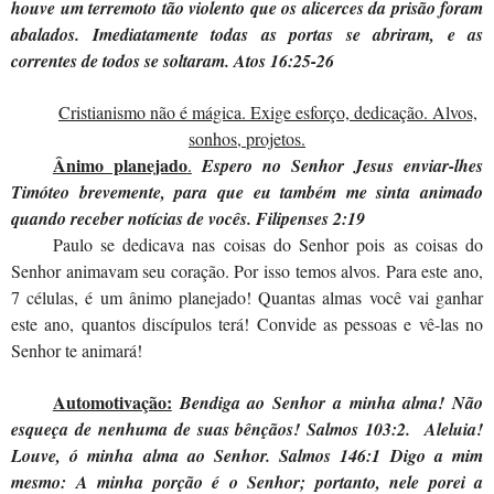
houve um terremoto tão violento que os alicerces da prisão foram
abalados. Imediatamente todas as portas se abriram, e as
correntes de todos se soltaram. Atos 16:25-26
Cristianismo não é mágica. Exige esforço, dedicação. Alvos,
sonhos, projetos.
Ânimo planejado
.
Espero no Senhor Jesus enviar-lhes
Timóteo brevemente, para que eu também me sinta animado
quando receber notícias de vocês. Filipenses 2:19
Paulo se dedicava nas coisas do Senhor pois as coisas do
Senhor animavam seu coração. Por isso temos alvos. Para este ano,
7 células, é um ânimo planejado! Quantas almas você vai ganhar
este ano, quantos discípulos terá! Convide as pessoas e vê-las no
Senhor te animará!
Automotivação:
Bendiga ao Senhor a minha alma! Não
esqueça de nenhuma de suas bênçãos! Salmos 103:2.
Aleluia!
Louve, ó minha alma ao Senhor. Salmos 146:1 Digo a mim
mesmo: A minha porção é o Senhor; portanto, nele porei a