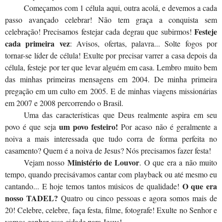
Começamos com 1 célula aqui, outra acolá, e devemos a cada
passo avançado celebrar! Não tem graça a conquista sem
Festeje
celebração! Precisamos festejar cada degrau que subirmos!
cada primeira vez
: Avisos, ofertas, palavra... Solte fogos por
tornar-se líder de célula! Exulte por precisar varrer a casa depois da
célula, festeje por ter que levar alguém em casa. Lembro muito bem
das minhas primeiras mensagens em 2004. De minha primeira
pregação em um culto em 2005. E de minhas viagens missionárias
em 2007 e 2008 percorrendo o Brasil.
Uma das características que Deus realmente aspira em seu
um povo festeiro!
povo é que seja
Por acaso não é geralmente a
noiva a mais interessada que tudo corra de forma perfeita no
casamento? Quem é a noiva de Jesus? Nós precisamos fazer festa!
Ministério de Louvor
Vejam nosso
. O que era a não muito
tempo, quando precisávamos cantar com playback ou até mesmo eu
O que era
cantando... E hoje temos tantos músicos de qualidade!
nosso TADEL?
Quatro ou cinco pessoas e agora somos mais de
20! Celebre, celebre, faça festa, filme, fotografe! Exulte no Senhor e
vamos ganhar essa cidade para Jesus!