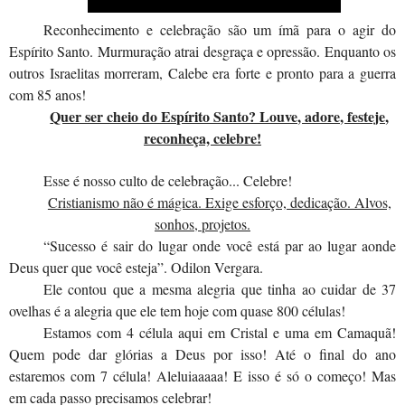
Reconhecimento e celebração são um ímã para o agir do
Espírito Santo. Murmuração atrai desgraça e opressão. Enquanto os
outros Israelitas morreram, Calebe era forte e pronto para a guerra
com 85 anos!
Quer ser cheio do Espírito Santo? Louve, adore, festeje,
reconheça, celebre!
Esse é nosso culto de celebração... Celebre!
Cristianismo não é mágica. Exige esforço, dedicação. Alvos,
sonhos, projetos.
“Sucesso é sair do lugar onde você está par ao lugar aonde
Deus quer que você esteja”. Odilon Vergara.
Ele contou que a mesma alegria que tinha ao cuidar de 37
ovelhas é a alegria que ele tem hoje com quase 800 células!
Estamos com 4 célula aqui em Cristal e uma em Camaquã!
Quem pode dar glórias a Deus por isso! Até o final do ano
estaremos com 7 célula! Aleluiaaaaa! E isso é só o começo! Mas
em cada passo precisamos celebrar!