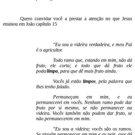
Quero convidar você a prestar a atenção no que Jesus
ensinou em João capítulo 15
"Eu sou a videira verdadeira, e meu Pai
é o agricultor.
Todo ramo que, estando em mim, não dá
fruto, ele corta; e todo que dá fruto ele
poda/
limpa
, para que dê mais fruto ainda.
Vocês já estão
limpos
, pela palavra que
lhes tenho falado.
Permaneçam em mim, e eu
permanecerei em vocês. Nenhum ramo pode dar
fruto por si mesmo, se não permanecer na
videira. Vocês também não podem dar fruto, se
não permanecerem em mim.
"Eu sou a videira; vocês são os ramos.
Se alguém permanecer em mim e eu nele, esse dá