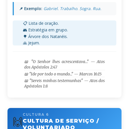
📌 Exemplo:
Gabriel. Trabalho. Sogra. Rua.
📋 Lista de oração.
👥 Estratégia em grupo.
🌳 Árvore dos Natanéis.
🙏 Jejum.
📖 "O Senhor lhes acrescentava…" — Atos
dos Apóstolos 2:47
📖 "Ide por todo o mundo…" — Marcos 16:15
📖 "Sereis minhas testemunhas" — Atos dos
Apóstolos 1:8
CULTURA 6
🙌
CULTURA DE SERVIÇO /
VOLUNTARIADO