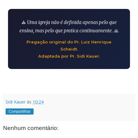
⛪
Uma igreja não é definida apenas pelo que
ensina, mas pelo que pratica continuamente.
🙏
Pregação original do Pr. Luiz Henrique
Scheidt.
Adaptada por Pr. Sidi Kauer.
Sidi Kauer
às
10:24
Compartilhar
Nenhum comentário: