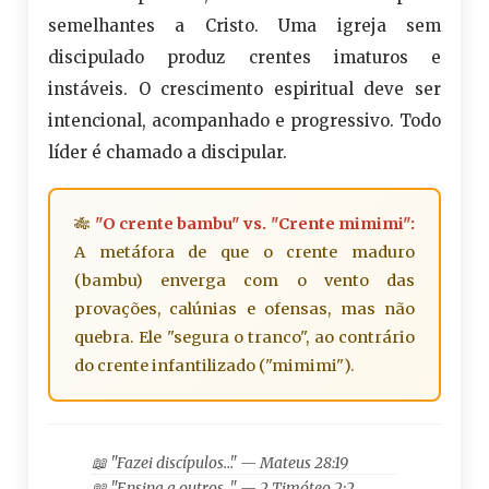
semelhantes a Cristo. Uma igreja sem
discipulado produz crentes imaturos e
instáveis. O crescimento espiritual deve ser
intencional, acompanhado e progressivo. Todo
líder é chamado a discipular.
🎋
"O crente bambu" vs. "Crente mimimi":
A metáfora de que o crente maduro
(bambu) enverga com o vento das
provações, calúnias e ofensas, mas não
quebra. Ele "segura o tranco", ao contrário
do crente infantilizado ("mimimi").
📖 "Fazei discípulos…" — Mateus 28:19
📖 "Ensina a outros…" — 2 Timóteo 2:2