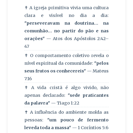
✝️ A igreja primitiva vivia uma cultura
clara e visível no dia a dia:
"perseveravam na doutrina… na
comunhão… no partir do pão e nas
orações"
— Atos dos Apóstolos 2:42–
47
✝️ O comportamento coletivo revela o
nível espiritual da comunidade:
"pelos
seus frutos os conhecereis"
— Mateus
7:16
✝️ A vida cristã é algo vivido, não
apenas declarado:
"sede praticantes
da palavra"
— Tiago 1:22
✝️ A influência do ambiente molda as
pessoas:
"um pouco de fermento
leveda toda a massa"
— 1 Coríntios 5:6