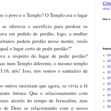
.
Cris
vitória
(
tre o povo e o Templo? O Templo era o lugar
Uso e
 se oferecia o sacrifício para perdoar os
cava em pedido de perdão, logo, a mulher
aritanos pedem perdão nesse monte, vocês
ual o lugar certo de pedir perdão?”
Arqui
va a respeito do lugar de pedir perdão?
►
20
►
20
as num Templo diferente, o mesmo templo
►
20
.16, nós! Isso, nós somos o santuário de
►
20
►
20
►
20
os outros insistiam que agora, se vivia a fé
►
20
ente íntima. Que o relacionamento com
►
20
 mais através do tempo de Jerusalém, mas
►
20
to de Deus se relacionando com o nosso
►
20