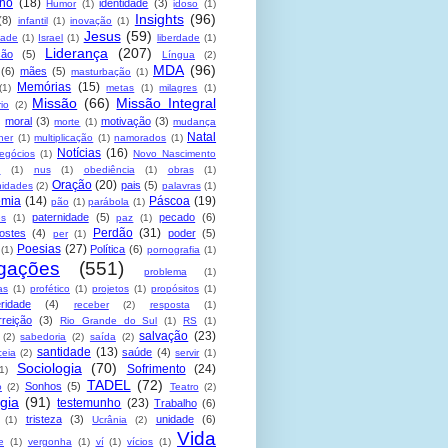
no
(18)
identidade
(3)
Humor
(1)
idoso
(1)
Insights
(96)
(8)
infantil
(1)
inovação
(1)
Jesus
(59)
dade
(1)
Israel
(1)
liberdade
(1)
Liderança
(207)
ção
(5)
Língua
(2)
MDA
(96)
(6)
mães
(5)
masturbação
(1)
Memórias
(15)
(1)
metas
(1)
milagres
(1)
Missão
(66)
Missão Integral
rio
(2)
moral
(3)
motivação
(3)
morte
(1)
mudança
Natal
her
(1)
multiplicação
(1)
namorados
(1)
Notícias
(16)
egócios
(1)
Novo Nascimento
u
(1)
nus
(1)
obediência
(1)
obras
(1)
Oração
(20)
pais
(5)
nidades
(2)
palavras
(1)
emia
(14)
Páscoa
(19)
pão
(1)
parábola
(1)
paternidade
(5)
pecado
(6)
es
(1)
paz
(1)
Perdão
(31)
ostes
(4)
poder
(5)
per
(1)
Poesias
(27)
Política
(6)
(1)
pornografia
(1)
gações
(551)
problema
(1)
as
(1)
profético
(1)
projetos
(1)
propósitos
(1)
ridade
(4)
receber
(2)
resposta
(1)
reição
(3)
Rio Grande do Sul
(1)
RS
(1)
salvação
(23)
(2)
sabedoria
(2)
saída
(2)
santidade
(13)
saúde
(4)
ceia
(2)
servir
(1)
Sociologia
(70)
Sofrimento
(24)
(1)
TADEL
(72)
Sonhos
(5)
o
(2)
Teatro
(2)
gia
(91)
testemunho
(23)
Trabalho
(6)
tristeza
(3)
unidade
(6)
(1)
Ucrânia
(2)
Vida
e
(1)
vergonha
(1)
ví
(1)
vícios
(1)