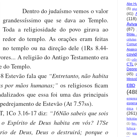
Abe H
Dentro do judaísmo vemos o valor
(5)
aju
(41)
grandessíssimo que se dava ao Templo.
(118)
Aviv
Toda a religiosidade do povo girava ao
(87)
Bíblia
redor do templo
.
As orações eram feitas
células
Comun
no templo ou na direção dele (1Rs 8.44-
Apaix
covid
uvores... A religião do Antigo Testamento era
(1)
crô
e do Templo.
CTL
(
Depre
8 Estevão fala que
“Entretanto, não habita
(45)
Ministé
tas por mãos humanas;”
os religiosos ficam
EBD
(48
dalizados que essa foi uma das principais
empre
apedrejamento de Estevão (At 7.57ss).
esper
ética
T, 1Co 3.16-17 diz:
“16Não sabeis que sois
(261)
felicid
 o Espírito de Deus habita em vós? 17Se
(1)
fim
fofoca
ário de Deus, Deus o destruirá; porque o
(1)
ga