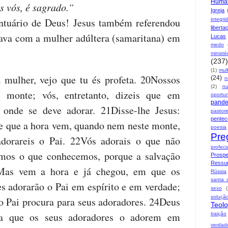
Huma
s vós, é sagrado.”
Igreja
ntuário de Deus! Jesus também referendou
integri
liberta
ava com a mulher adúltera (samaritana) em
Lucas
medo
ministé
(237)
(1)
mul
a mulher, vejo que tu és profeta. 20Nossos
(24)
n
(2)
n
 monte; vós, entretanto, dizeis que em
oportu
pand
 onde se deve adorar. 21Disse-lhe Jesus:
pastor
pentec
e que a hora vem, quando nem neste monte,
poesia
Pre
orareis o Pai. 22Vós adorais o que não
profeci
amos o que conhecemos, porque a salvação
Prospe
Ressur
Mas vem a hora e já chegou, em que os
Rússia
santa 
s adorarão o Pai em espírito e em verdade;
sexo
soluçã
o Pai procura para seus adoradores. 24Deus
Teolo
rta que os seus adoradores o adorem em
traição
verdad