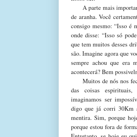
A parte mais importan
de aranha. Você certament
consigo mesmo: “Isso é m
onde disse: “Isso só pode
que tem muitos desses dr
são. Imagine agora que vo
sempre achou que era m
acontecerá? Bem possivel
Muitos de nós nos fe
das coisas espirituais,
imaginamos ser impossív
digo que já corri 30Km 
mentira. Sim, porque hoj
porque estou fora de forma
Entretanto, se hoje eu qui