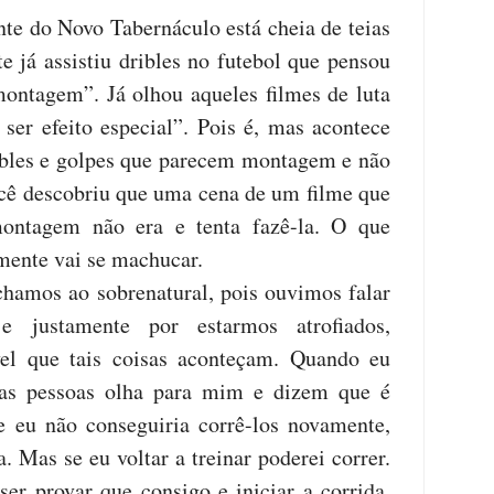
te do Novo Tabernáculo está cheia de teias
e já assistiu dribles no futebol que pensou
ontagem”. Já olhou aqueles filmes de luta
 ser efeito especial”. Pois é, mas acontece
ibles e golpes que parecem montagem e não
cê descobriu que uma cena de um filme que
ontagem não era e tenta fazê-la. O que
mente vai se machucar.
chamos ao sobrenatural, pois ouvimos falar
 e justamente por estarmos atrofiados,
el que tais coisas aconteçam. Quando eu
as pessoas olha para mim e dizem que é
e eu não conseguiria corrê-los novamente,
. Mas se eu voltar a treinar poderei correr.
ser provar que consigo e iniciar a corrida,