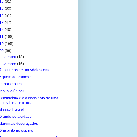
16
(61)
15
(63)
14
(51)
13
(47)
12
(48)
11
(108)
10
(195)
09
(66)
dezembro
(18)
novembro
(16)
Rascunhos de um Adolescente.
A quem adoramos?
Depois do fim
Jesus, o único!
Feminicídio é o assassinato de uma
mulher. Feminis...
Missão Integral
Orando pela cidade
Marginais desgraçados
O Espírito no espírito