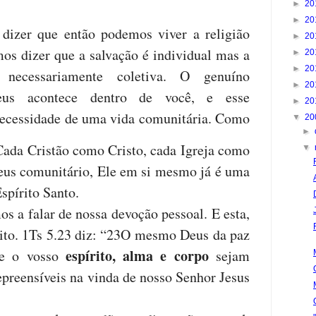
►
20
►
20
dizer que então podemos viver a religião
►
20
os dizer que a salvação é individual mas a
►
20
►
20
ecessariamente coletiva. O genuíno
►
20
eus acontece dentro de você, e esse
►
20
necessidade de uma vida comunitária. Como
▼
20
►
ada Cristão como Cristo, cada Igreja como
▼
eus comunitário, Ele em si mesmo já é uma
spírito Santo.
s a falar de nossa devoção pessoal. E esta,
rito. 1Ts 5.23 diz: “23O mesmo Deus da paz
espírito, alma e corpo
 e o vosso
sejam
epreensíveis na vinda de nosso Senhor Jesus