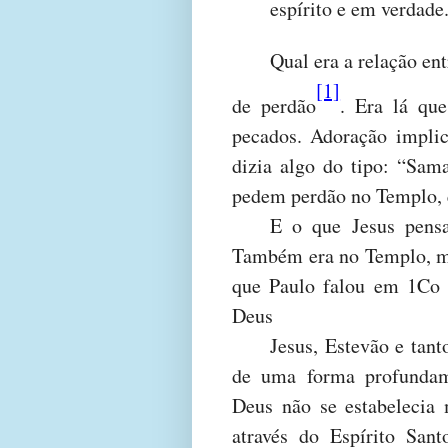
espírito e em verdade
Qual era a relação en
[1]
de perdão
. Era lá que
pecados. Adoração impli
dizia algo do tipo: “Sam
pedem perdão no Templo, q
E o que Jesus pensa
Também era no Templo, m
que Paulo falou em 1Co 3
Deus
Jesus, Estevão e tant
de uma forma profundam
Deus não se estabelecia
através do Espírito San