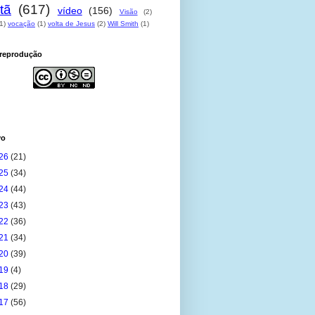
tã
(617)
vídeo
(156)
Visão
(2)
1)
vocação
(1)
volta de Jesus
(2)
Will Smith
(1)
 reprodução
vo
26
(21)
25
(34)
24
(44)
23
(43)
22
(36)
21
(34)
20
(39)
19
(4)
18
(29)
17
(56)