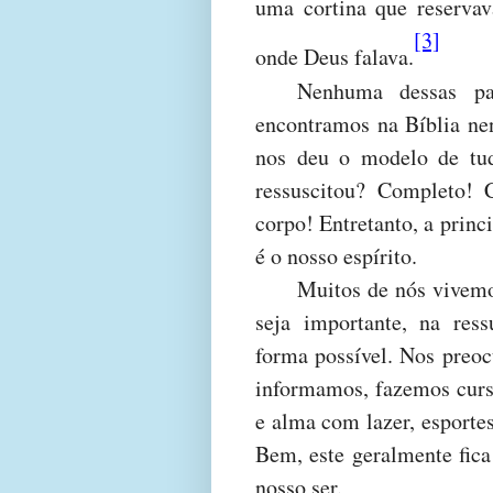
uma cortina que reservav
[3]
onde Deus falava.
Nenhuma dessas par
encontramos na Bíblia ne
nos deu o modelo de tud
ressuscitou? Completo!
corpo! Entretanto, a princ
é o nosso espírito.
Muitos de nós vivemo
seja importante, na res
forma possível. Nos preo
informamos, fazemos curs
e alma com lazer, esportes
Bem, este geralmente fic
nosso ser.