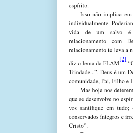
espírito.
Isso não implica em 
individualmente. Poderíam
vida de um salvo é n
relacionamento com D
relacionamento te leva a 
[2]
diz o lema da FLAM
“C
Trindade...”. Deus é um D
comunidade, Pai, Filho e E
Mas hoje nos deteremo
que se desenvolve no espí
vos santifique em tudo;
conservados íntegros e irr
Cristo”.