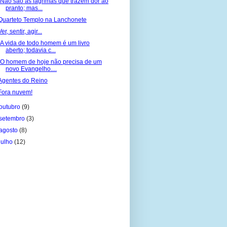
"Não são as lágrimas que trazem dor ao
pranto; mas...
Quarteto Templo na Lanchonete
Ver, sentir, agir...
"A vida de todo homem é um livro
aberto; todavia c...
"O homem de hoje não precisa de um
novo Evangelho....
Agentes do Reino
Fora nuvem!
outubro
(9)
setembro
(3)
agosto
(8)
julho
(12)