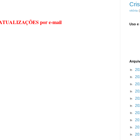
Cris
vitória
(
 ATUALIZAÇÕES por e-mail
Uso e
Arqui
►
20
►
20
►
20
►
20
►
20
►
20
►
20
►
20
►
20
►
20