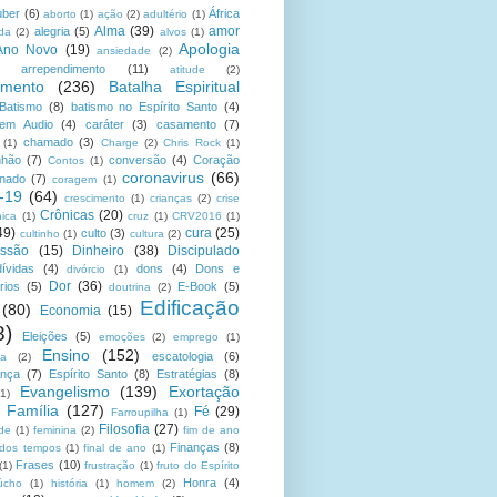
uber
(6)
África
aborto
(1)
ação
(2)
adultério
(1)
Alma
(39)
amor
alegria
(5)
da
(2)
alvos
(1)
Apologia
Ano Novo
(19)
ansiedade
(2)
arrependimento
(11)
atitude
(2)
amento
(236)
Batalha Espiritual
Batismo
(8)
batismo no Espírito Santo
(4)
 em Audio
(4)
caráter
(3)
casamento
(7)
chamado
(3)
(1)
Charge
(2)
Chris Rock
(1)
hão
(7)
conversão
(4)
Coração
Contos
(1)
coronavirus
(66)
onado
(7)
coragem
(1)
-19
(64)
crescimento
(1)
crianças
(2)
crise
Crônicas
(20)
nica
(1)
cruz
(1)
CRV2016
(1)
49)
cura
(25)
culto
(3)
cultinho
(1)
cultura
(2)
ssão
(15)
Dinheiro
(38)
Discipulado
dívidas
(4)
dons
(4)
Dons e
divórcio
(1)
Dor
(36)
rios
(5)
E-Book
(5)
doutrina
(2)
Edificação
(80)
Economia
(15)
8)
Eleições
(5)
emoções
(2)
emprego
(1)
Ensino
(152)
escatologia
(6)
sa
(2)
ança
(7)
Espírito Santo
(8)
Estratégias
(8)
Evangelismo
(139)
Exortação
(1)
Família
(127)
Fé
(29)
Farroupilha
(1)
Filosofia
(27)
ade
(1)
feminina
(2)
fim de ano
Finanças
(8)
 dos tempos
(1)
final de ano
(1)
Frases
(10)
(1)
frustração
(1)
fruto do Espírito
Honra
(4)
úcho
(1)
história
(1)
homem
(2)