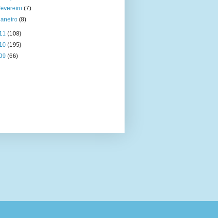
fevereiro
(7)
janeiro
(8)
11
(108)
10
(195)
09
(66)