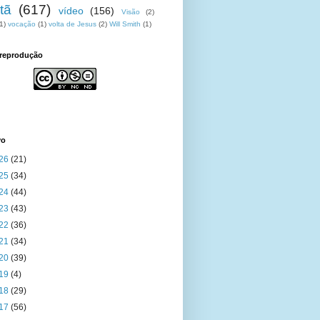
tã
(617)
vídeo
(156)
Visão
(2)
1)
vocação
(1)
volta de Jesus
(2)
Will Smith
(1)
 reprodução
vo
26
(21)
25
(34)
24
(44)
23
(43)
22
(36)
21
(34)
20
(39)
19
(4)
18
(29)
17
(56)