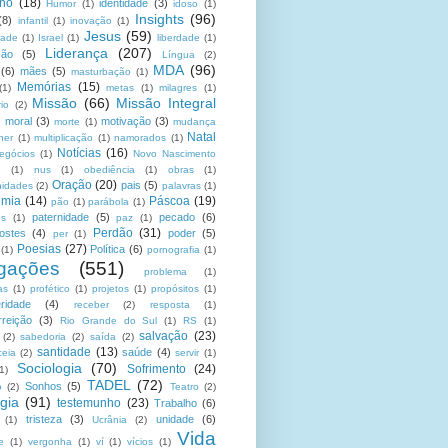
no
(18)
identidade
(3)
Humor
(1)
idoso
(1)
Insights
(96)
(8)
infantil
(1)
inovação
(1)
Jesus
(59)
dade
(1)
Israel
(1)
liberdade
(1)
Liderança
(207)
ção
(5)
Língua
(2)
MDA
(96)
(6)
mães
(5)
masturbação
(1)
Memórias
(15)
(1)
metas
(1)
milagres
(1)
Missão
(66)
Missão Integral
rio
(2)
moral
(3)
motivação
(3)
morte
(1)
mudança
Natal
her
(1)
multiplicação
(1)
namorados
(1)
Notícias
(16)
egócios
(1)
Novo Nascimento
u
(1)
nus
(1)
obediência
(1)
obras
(1)
Oração
(20)
pais
(5)
nidades
(2)
palavras
(1)
emia
(14)
Páscoa
(19)
pão
(1)
parábola
(1)
paternidade
(5)
pecado
(6)
es
(1)
paz
(1)
Perdão
(31)
ostes
(4)
poder
(5)
per
(1)
Poesias
(27)
Política
(6)
(1)
pornografia
(1)
gações
(551)
problema
(1)
as
(1)
profético
(1)
projetos
(1)
propósitos
(1)
ridade
(4)
receber
(2)
resposta
(1)
reição
(3)
Rio Grande do Sul
(1)
RS
(1)
salvação
(23)
(2)
sabedoria
(2)
saída
(2)
santidade
(13)
saúde
(4)
ceia
(2)
servir
(1)
Sociologia
(70)
Sofrimento
(24)
(1)
TADEL
(72)
Sonhos
(5)
o
(2)
Teatro
(2)
gia
(91)
testemunho
(23)
Trabalho
(6)
tristeza
(3)
unidade
(6)
(1)
Ucrânia
(2)
Vida
e
(1)
vergonha
(1)
ví
(1)
vícios
(1)