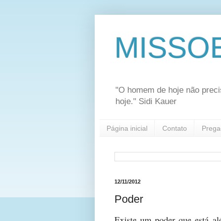
MISSO
"O homem de hoje não preci
hoje." Sidi Kauer
Página inicial
Contato
Prega
12/11/2012
Poder
Existe um poder que está a