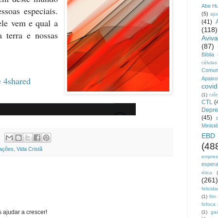
Abe H
ssoas especiais.
(5)
aju
le vem e qual a
(41)
(118)
a terra e nossas
Aviv
(87)
Bíblia
células
Comun
e
4shared
Apaix
covid
(1)
crô
CTL
(
Depre
(45)
Ministé
EBD
(48
ações
,
Vida Cristã
empre
esper
ética
(261)
felicid
(1)
fim
fofoca
 ajudar a crescer!
(1)
ga