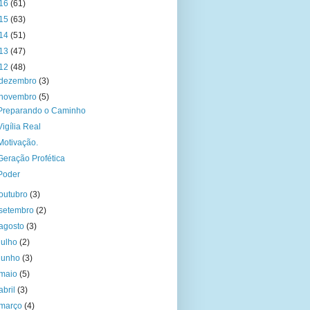
16
(61)
15
(63)
14
(51)
13
(47)
12
(48)
dezembro
(3)
novembro
(5)
Preparando o Caminho
Vigília Real
Motivação.
Geração Profética
Poder
outubro
(3)
setembro
(2)
agosto
(3)
julho
(2)
junho
(3)
maio
(5)
abril
(3)
março
(4)