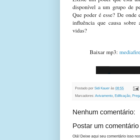
disponível a um grupo de pe
Que poder é esse? De onde e
influência que causa sobre 
vidas?
Baixar mp3:
mediafir
Postado por
Sidi Kauer
às
08:55
Marcadores:
Avivamento
,
Edificação
,
Preg
Nenhum comentário:
Postar um comentário
Olá! Deixe aqui seu comentário isso nos