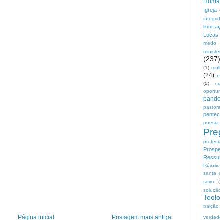
Huma
Igreja
integri
liberta
Lucas
medo
ministé
(237)
(1)
mul
(24)
n
(2)
n
oportu
pand
pastor
pentec
poesia
Pre
profeci
Prospe
Ressur
Rússia
santa 
sexo
soluçã
Teolo
traição
Página inicial
Postagem mais antiga
verdad