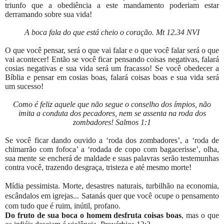
triunfo que a obediência a este mandamento poderiam estar
derramando sobre sua vida!
A boca fala do que está cheio o coração. Mt 12.34 NVI
O que você pensar, será o que vai falar e o que você falar será o que
vai acontecer! Então se você ficar pensando coisas negativas, falará
cosias negativas e sua vida será um fracasso! Se você obedecer a
Bíblia e pensar em cosias boas, falará coisas boas e sua vida será
um sucesso!
Como é feliz aquele que não segue o conselho dos ímpios, não
imita a conduta dos pecadores, nem se assenta na roda dos
zombadores! Salmos 1:1
Se você ficar dando ouvido a ‘roda dos zombadores’, a ‘roda de
chimarrão com fofoca’ a ‘rodada de copo com bagacerisse’, olha,
sua mente se encherá de maldade e suas palavras serão testemunhas
contra você, trazendo desgraça, tristeza e até mesmo morte!
Mídia pessimista. Morte, desastres naturais, turbilhão na economia,
escândalos em igrejas... Satanás quer que você ocupe o pensamento
com tudo que é ruim, inútil, profano.
Do fruto de sua boca o homem desfruta coisas boas
, mas o que