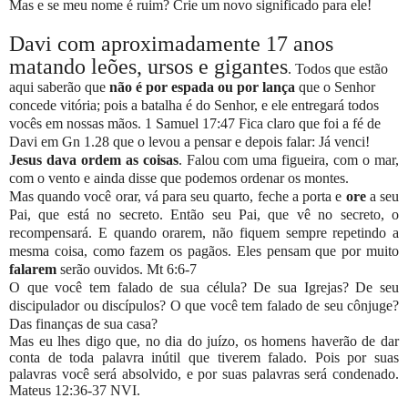
Mas e se meu nome é ruim? Crie um novo significado para ele!
Davi com aproximadamente 17 anos
matando leões, ursos e gigantes
. Todos que estão
aqui saberão que
não é por espada ou por lança
que o Senhor
concede vitória; pois a batalha é do Senhor, e ele entregará todos
vocês em nossas mãos. 1 Samuel 17:47 Fica claro que foi a fé de
Davi em Gn 1.28 que o levou a pensar e depois falar: Já venci!
Jesus dava ordem as coisas
. Falou com uma figueira, com o mar,
com o vento e ainda disse que podemos ordenar os montes.
Mas quando você orar, vá para seu quarto, feche a porta e
ore
a seu
Pai, que está no secreto. Então seu Pai, que vê no secreto, o
recompensará. E quando orarem, não fiquem sempre repetindo a
mesma coisa, como fazem os pagãos. Eles pensam que por muito
falarem
serão ouvidos. Mt 6:6-7
O que você tem falado de sua célula? De sua Igrejas? De seu
discipulador ou discípulos? O que você tem falado de seu cônjuge?
Das finanças de sua casa?
Mas eu lhes digo que, no dia do juízo, os homens haverão de dar
conta de toda palavra inútil que tiverem falado. Pois por suas
palavras você será absolvido, e por suas palavras será condenado.
Mateus 12:36-37 NVI.