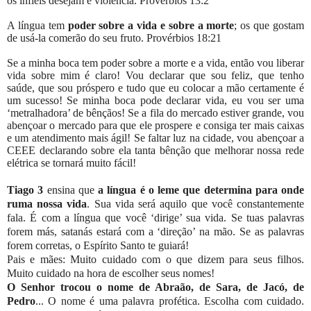
os infiéis desejam é violência. Provérbios 13:2
A língua tem
poder sobre a vida e sobre a morte
; os que gostam
de usá-la comerão do seu fruto. Provérbios 18:21
Se a minha boca tem poder sobre a morte e a vida, então vou liberar
vida sobre mim é claro! Vou declarar que sou feliz, que tenho
saúde, que sou próspero e tudo que eu colocar a mão certamente é
um sucesso! Se minha boca pode declarar vida, eu vou ser uma
‘metralhadora’ de bênçãos! Se a fila do mercado estiver grande, vou
abençoar o mercado para que ele prospere e consiga ter mais caixas
e um atendimento mais ágil! Se faltar luz na cidade, vou abençoar a
CEEE declarando sobre ela tanta bênção que melhorar nossa rede
elétrica se tornará muito fácil!
Tiago 3
ensina que
a língua é o leme que determina para onde
ruma nossa vida
. Sua vida será aquilo que você constantemente
fala. É com a língua que você ‘dirige’ sua vida. Se tuas palavras
forem más, satanás estará com a ‘direção’ na mão. Se as palavras
forem corretas, o Espírito Santo te guiará!
Pais e mães: Muito cuidado com o que dizem para seus filhos.
Muito cuidado na hora de escolher seus nomes!
O Senhor trocou o nome de Abraão, de Sara, de Jacó, de
Pedro
... O nome é uma palavra profética. Escolha com cuidado.