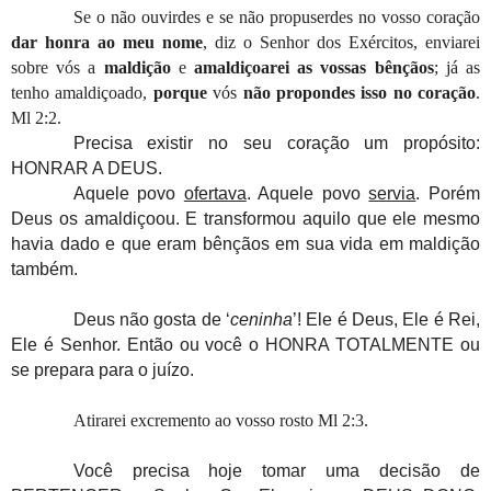
Se o não ouvirdes e se não propuserdes no vosso coração
dar honra ao meu nome
, diz o Senhor dos Exércitos, enviarei
sobre vós a
maldição
e
amaldiçoarei as vossas bênçãos
; já as
tenho amaldiçoado,
porque
vós
não propondes isso no coração
.
Ml 2:2.
Precisa existir no seu coração um propósito:
HONRAR A DEUS.
Aquele povo
ofertava
. Aquele povo
servia
. Porém
Deus os amaldiçoou. E transformou aquilo que ele mesmo
havia dado e que eram bênçãos em sua vida em maldição
também.
Deus não gosta de ‘
ceninha
’! Ele é Deus, Ele é Rei,
Ele é Senhor. Então ou você o HONRA TOTALMENTE ou
se prepara para o juízo.
Atirarei excremento ao vosso rosto Ml 2:3.
Você precisa hoje tomar uma decisão de