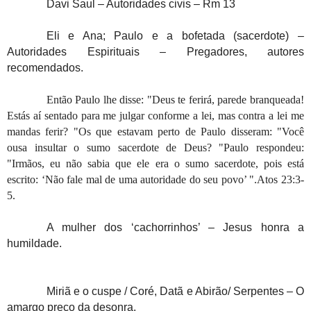
Davi Saul – Autoridades civis – Rm 13
Eli e Ana; Paulo e a bofetada (sacerdote) –
Autoridades Espirituais – Pregadores, autores
recomendados.
Então Paulo lhe disse: "Deus te ferirá, parede branqueada!
Estás aí sentado para me julgar conforme a lei, mas contra a lei me
mandas ferir? "Os que estavam perto de Paulo disseram: "Você
ousa insultar o sumo sacerdote de Deus? "Paulo respondeu:
"Irmãos, eu não sabia que ele era o sumo sacerdote, pois está
escrito: ‘Não fale mal de uma autoridade do seu povo’ ".Atos 23:3-
5.
A mulher dos ‘cachorrinhos’ – Jesus honra a
humildade.
Miriã e o cuspe / Coré, Datã e Abirão/ Serpentes – O
amargo preço da desonra.