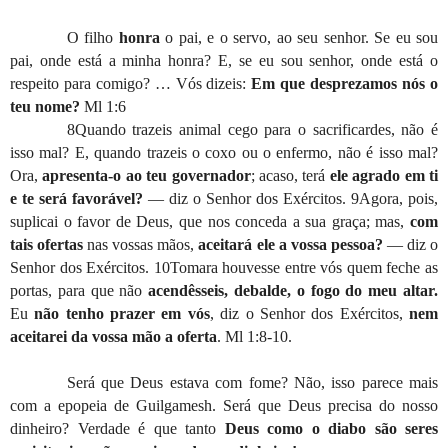
O filho
honra
o pai, e o servo, ao seu senhor. Se eu sou
pai, onde está a minha honra? E, se eu sou senhor, onde está o
respeito para comigo? … Vós dizeis:
Em que desprezamos nós o
teu nome?
Ml 1:6
8Quando trazeis animal cego para o sacrificardes, não é
isso mal? E, quando trazeis o coxo ou o enfermo, não é isso mal?
Ora,
apresenta-o ao teu governador
; acaso, terá
ele agrado em ti
e te será favorável?
— diz o Senhor dos Exércitos. 9Agora, pois,
suplicai o favor de Deus, que nos conceda a sua graça; mas,
com
tais ofertas
nas vossas mãos,
aceitará ele a vossa pessoa?
— diz o
Senhor dos Exércitos. 10Tomara houvesse entre vós quem feche as
portas, para que não
acendêsseis, debalde, o fogo do meu altar.
Eu
não tenho prazer em vós
, diz o Senhor dos Exércitos,
nem
aceitarei da vossa mão a oferta
. Ml 1:8-10.
Será que Deus estava com fome? Não, isso parece mais
com a epopeia de Guilgamesh. Será que Deus precisa do nosso
dinheiro? Verdade é que tanto
Deus como o diabo são seres