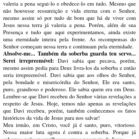
valeria a pena segui-lo e obedece-lo em tudo. Mesmo que
não houvesse ressureição e vida eterna com o Senhor,
mesmo assim só por tudo de bom que há de viver com
Jesus nessa terra já valeria a pena. Porém, além de sua
Presença e tudo que aqui experimentamos, ainda existe
uma eternidade inteira pela frente. As recompensas do
Senhor começam nessa terra e continuam pela eternidade.
Absolve-me... Também da soberba guarda teu servo...
Serei irrepreensível:
Davi sabia que pecava, porém,
mesmo assim pedia para Deus livra-los da soberba e então
seria irrepreensível. Davi sabia que aos olhos do Senhor,
pela bondade e misericórdia do Senhor, Ele era santo,
puro, grandioso e poderoso. Ele sabia quem era em Deus.
Lembre-se que Davi recebeu do Senhor várias revelações a
respeito de Jesus. Hoje, temos não apenas as revelações
que Davi recebeu, porém, também conhecemos os fatos
históricos da vida de Jesus para nos salvar!
Meu irmão, em Cristo, você já é santo, puro, vitorioso.
Nossa maior luta agora é contra a soberba. Porque já
sabemos quão maravilhosos somos por meio de Jesus.