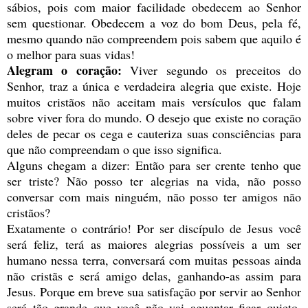
sábios, pois com maior facilidade obedecem ao Senhor
sem questionar. Obedecem a voz do bom Deus, pela fé,
mesmo quando não compreendem pois sabem que aquilo é
o melhor para suas vidas!
Alegram o coração:
Viver segundo os preceitos do
Senhor, traz a única e verdadeira alegria que existe. Hoje
muitos cristãos não aceitam mais versículos que falam
sobre viver fora do mundo. O desejo que existe no coração
deles de pecar os cega e cauteriza suas consciências para
que não compreendam o que isso significa.
Alguns chegam a dizer: Então para ser crente tenho que
ser triste? Não posso ter alegrias na vida, não posso
conversar com mais ninguém, não posso ter amigos não
cristãos?
Exatamente o contrário! Por ser discípulo de Jesus você
será feliz, terá as maiores alegrias possíveis a um ser
humano nessa terra, conversará com muitas pessoas ainda
não cristãs e será amigo delas, ganhando-as assim para
Jesus. Porque em breve sua satisfação por servir ao Senhor
será tão grande que você não vai aguentar ficar quieto,