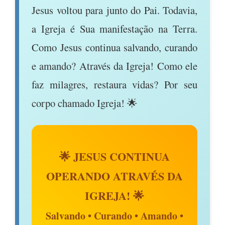
Jesus voltou para junto do Pai. Todavia,
a Igreja é Sua manifestação na Terra.
Como Jesus continua salvando, curando
e amando? Através da Igreja! Como ele
faz milagres, restaura vidas? Por seu
corpo chamado Igreja! 🌟
🌟 JESUS CONTINUA
OPERANDO ATRAVÉS DA
IGREJA! 🌟
Salvando • Curando • Amando •