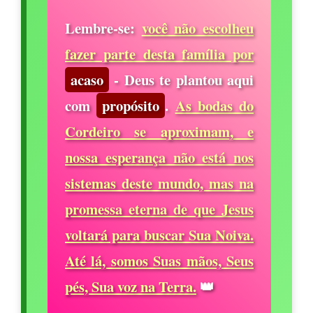
Lembre-se:
você não escolheu
fazer parte desta família por
acaso
- Deus te plantou aqui
com
propósito
.
As bodas do
Cordeiro se aproximam, e
nossa esperança não está nos
sistemas deste mundo, mas na
promessa eterna de que Jesus
voltará para buscar Sua Noiva.
Até lá, somos Suas mãos, Seus
pés, Sua voz na Terra.
👑