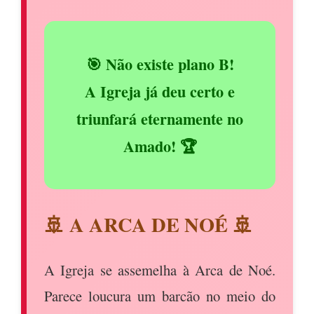
🎯 Não existe plano B!
A Igreja já deu certo e
triunfará eternamente no
Amado! 🏆
🚢 A ARCA DE NOÉ 🚢
A Igreja se assemelha à Arca de Noé.
Parece loucura um barcão no meio do