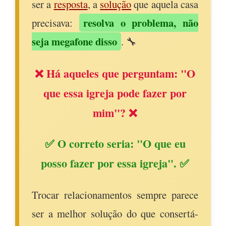
ser a
resposta
, a
solução
que aquela casa
resolva o problema, não
precisava:
seja megafone disso
. 🔧
❌ Há aqueles que perguntam: "O
que essa igreja pode fazer por
mim"? ❌
✅ O correto seria: "O que eu
posso fazer por essa igreja". ✅
Trocar relacionamentos sempre parece
ser a melhor solução do que consertá-