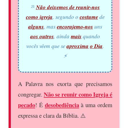
Não deixemos de reunir-nos
²⁵
como igreja
costume
, segundo o
de
alguns
encorajemo-nos
, mas
uns
aos outros
mais
, ainda
quando
aproxima
o Dia
vocês vêem que se
.
⚡
A Palavra nos exorta que precisamos
Não se reunir como Igreja é
congregar.
pecado
desobediência
! É
à uma ordem
expressa e clara da Bíblia. ⚠️