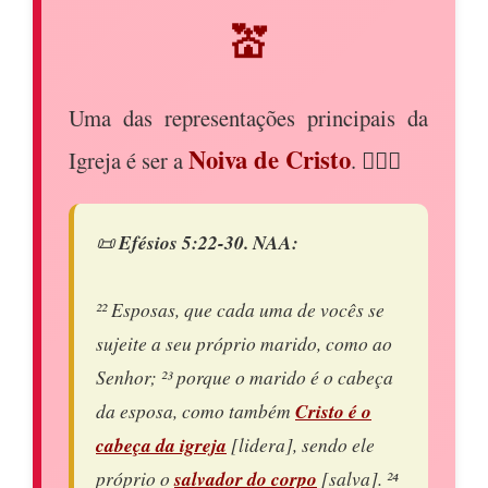
💒
Uma das representações principais da
Noiva de Cristo
Igreja é ser a
. 👰‍♀️✨
📜
Efésios 5:22-30. NAA:
²² Esposas, que cada uma de vocês se
sujeite a seu próprio marido, como ao
Senhor; ²³ porque o marido é o cabeça
da esposa, como também
Cristo é o
cabeça da igreja
[lidera], sendo ele
próprio o
salvador do corpo
[salva]. ²⁴