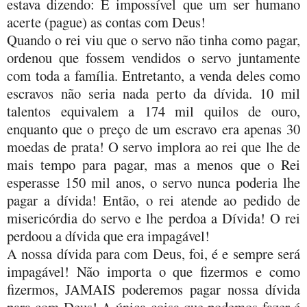
estava dizendo: É impossível que um ser humano
acerte (pague) as contas com Deus!
Quando o rei viu que o servo não tinha como pagar,
ordenou que fossem vendidos o servo juntamente
com toda a família. Entretanto, a venda deles como
escravos não seria nada perto da dívida. 10 mil
talentos equivalem a 174 mil quilos de ouro,
enquanto que o preço de um escravo era apenas 30
moedas de prata! O servo implora ao rei que lhe de
mais tempo para pagar, mas a menos que o Rei
esperasse 150 mil anos, o servo nunca poderia lhe
pagar a dívida! Então, o rei atende ao pedido de
misericórdia do servo e lhe perdoa a Dívida! O rei
perdoou a dívida que era impagável!
A nossa dívida para com Deus, foi, é e sempre será
impagável! Não importa o que fizermos e como
fizermos, JAMAIS poderemos pagar nossa dívida
para com Deus! A única coisa que podemos fazer é