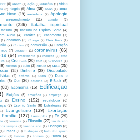
uber
(6)
África
aborto
(1)
ação
(2)
adultério
(1)
Alma
(39)
amor
alegria
(5)
da
(2)
alvos
(1)
Apologia
Ano Novo
(19)
ansiedade
(2)
arrependimento
(11)
atitude
(2)
amento
(236)
Batalha Espiritual
Batismo
(8)
batismo no Espírito Santo
(4)
 em Audio
(4)
caráter
(3)
casamento
(7)
chamado
(3)
(1)
Charge
(2)
Chris Rock
(1)
hão
(7)
conversão
(4)
Coração
Contos
(1)
coronavirus
(66)
onado
(7)
coragem
(1)
-19
(64)
crescimento
(1)
crianças
(2)
crise
Crônicas
(20)
nica
(1)
cruz
(1)
CRV2016
(1)
49)
cura
(25)
culto
(3)
cultinho
(1)
cultura
(2)
ssão
(15)
Dinheiro
(38)
Discipulado
dívidas
(4)
dons
(4)
Dons e
divórcio
(1)
Dor
(36)
rios
(5)
E-Book
(5)
doutrina
(2)
Edificação
(80)
Economia
(15)
8)
Eleições
(5)
emoções
(2)
emprego
(1)
Ensino
(152)
escatologia
(6)
sa
(2)
ança
(7)
Espírito Santo
(8)
Estratégias
(8)
Evangelismo
(139)
Exortação
(1)
Família
(127)
Fé
(29)
Farroupilha
(1)
Filosofia
(27)
ade
(1)
feminina
(2)
fim de ano
Finanças
(8)
 dos tempos
(1)
final de ano
(1)
Frases
(10)
(1)
frustração
(1)
fruto do Espírito
Honra
(4)
úcho
(1)
história
(1)
homem
(2)