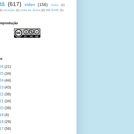
tã
(617)
vídeo
(156)
Visão
(2)
1)
vocação
(1)
volta de Jesus
(2)
Will Smith
(1)
 reprodução
vo
26
(21)
25
(34)
24
(44)
23
(43)
22
(36)
21
(34)
20
(39)
19
(4)
18
(29)
17
(56)