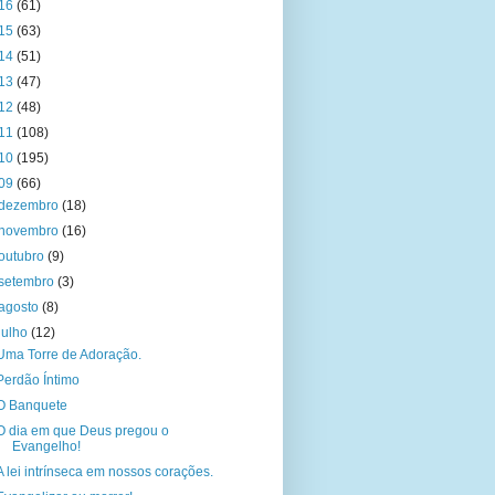
16
(61)
15
(63)
14
(51)
13
(47)
12
(48)
11
(108)
10
(195)
09
(66)
dezembro
(18)
novembro
(16)
outubro
(9)
setembro
(3)
agosto
(8)
julho
(12)
Uma Torre de Adoração.
Perdão Íntimo
O Banquete
O dia em que Deus pregou o
Evangelho!
A lei intrínseca em nossos corações.