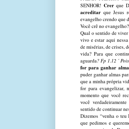
Crer
SENHOR!
que De
acreditar
que Jesus re
evangelho crendo que d
Você crê no evangelho?
Qual o sentido de viver
vivo e estar aqui ness
de misérias, de crises, 
vida? Para que conti
aguarda
? Fp 1.12 ´
Pois
for para ganhar alma
puder ganhar almas par
que a minha própria vi
for para evangelizar, 
momento que você rec
você verdadeiramente
sentido de continuar nes
Dizemos “venha o teu 
que pedimos e queremo