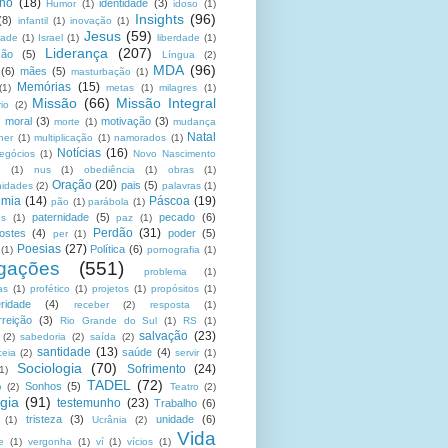
no
(18)
identidade
(3)
Humor
(1)
idoso
(1)
Insights
(96)
(8)
infantil
(1)
inovação
(1)
Jesus
(59)
dade
(1)
Israel
(1)
liberdade
(1)
Liderança
(207)
ção
(5)
Língua
(2)
MDA
(96)
(6)
mães
(5)
masturbação
(1)
Memórias
(15)
(1)
metas
(1)
milagres
(1)
Missão
(66)
Missão Integral
rio
(2)
moral
(3)
motivação
(3)
morte
(1)
mudança
Natal
her
(1)
multiplicação
(1)
namorados
(1)
Notícias
(16)
egócios
(1)
Novo Nascimento
u
(1)
nus
(1)
obediência
(1)
obras
(1)
Oração
(20)
pais
(5)
nidades
(2)
palavras
(1)
emia
(14)
Páscoa
(19)
pão
(1)
parábola
(1)
paternidade
(5)
pecado
(6)
es
(1)
paz
(1)
Perdão
(31)
ostes
(4)
poder
(5)
per
(1)
Poesias
(27)
Política
(6)
(1)
pornografia
(1)
gações
(551)
problema
(1)
as
(1)
profético
(1)
projetos
(1)
propósitos
(1)
ridade
(4)
receber
(2)
resposta
(1)
reição
(3)
Rio Grande do Sul
(1)
RS
(1)
salvação
(23)
(2)
sabedoria
(2)
saída
(2)
santidade
(13)
saúde
(4)
ceia
(2)
servir
(1)
Sociologia
(70)
Sofrimento
(24)
(1)
TADEL
(72)
Sonhos
(5)
o
(2)
Teatro
(2)
gia
(91)
testemunho
(23)
Trabalho
(6)
tristeza
(3)
unidade
(6)
(1)
Ucrânia
(2)
Vida
e
(1)
vergonha
(1)
ví
(1)
vícios
(1)