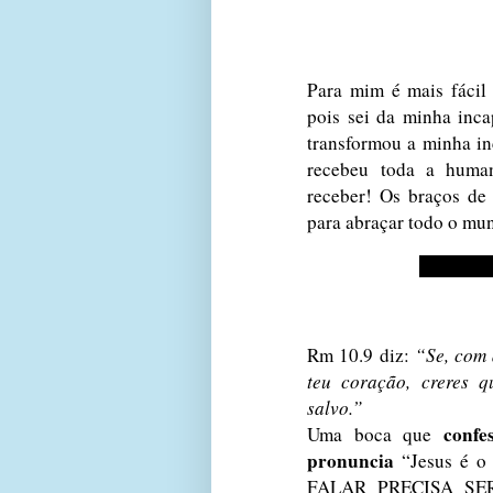
Para mim é mais fácil 
pois sei da minha inc
transformou a minha i
recebeu toda a huma
receber! Os braços de
para abraçar todo o 
Rm 10.9 diz:
“Se, com 
teu coração, creres q
salvo.”
confe
Uma boca que
pronuncia
“Jesus é o
FALAR PRECISA SE