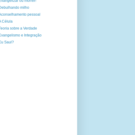
Evangelizar ou morrer!
Debulhando milho
Aconselhamento pessoal
A Célula
Teoria sobre a Verdade
Evangelismo e Integração
Eu Saul?