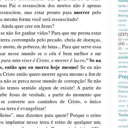
Huma
us Pai o ressuscitou dos mortos não é apenas
Igreja
morrer
ssuscitou, mas estar pronto para
pelo
integri
liberta
a mesma forma você será ressuscitado!
Lucas
 Ainda quer crer em Jesus?
medo
ministé
 se não for ganhar vidas? Para que me presta estar
(237)
a terra corrompida pelo pecado, cheia de doenças,
(1)
mul
(24)
n
de morte, de pobreza, de lutas... Para que serve essa
(2)
n
nuar nesse mundo se o céu é bem melhor e me
oportu
pand
.”
Se na
 para mim viver é Cristo, e morrer é lucro
pastor
s, então que eu morra hoje mesmo!
Se eu não
pentec
poesia
a Cristo então quero morrer agora mesmo a fim de
Pre
da não se perca nesse mundo de corrupção! Se não
profeci
não temos sentido algum de existir! A partir do
Prospe
Ressur
ebe Jesus de verdade, a partir do momento que
Rússia
 se converte aos caminhos de Cristo, o único
santa 
sexo
sa terra é evangelizar!
soluçã
Reino”, mas dizemos para quem? Porque o reino
Teolo
traição
s implantar nessa terra é reino de qualquer um,
verdad