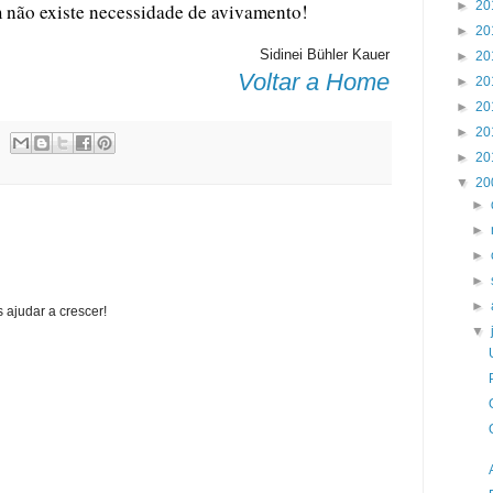
►
20
m não existe necessidade de avivamento!
►
20
Sidinei Bühler Kauer
►
20
Voltar a Home
►
20
►
20
►
20
►
20
▼
20
►
►
►
►
►
 ajudar a crescer!
▼