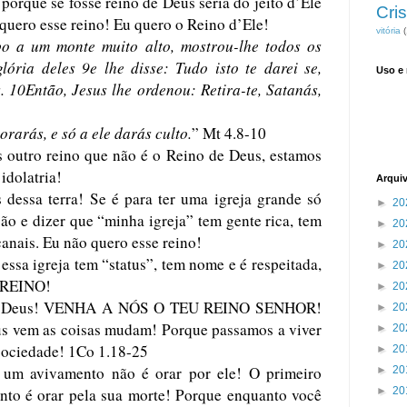
porque se fosse reino de Deus seria do jeito d’Ele
Cris
quero esse reino! Eu quero o Reino d’Ele!
vitória
(
o a um monte muito alto, mostrou-lhe todos os
ória deles 9e lhe disse: Tudo isto te darei se,
Uso e
. 10Então, Jesus lhe ordenou: Retira-te, Satanás,
orarás, e só a ele darás culto.
” Mt 4.8-10
 outro reino que não é o Reino de Deus, estamos
idolatria!
Arqui
 dessa terra! Se é para ter uma igreja grande só
►
20
são e dizer que “minha igreja” tem gente rica, tem
►
20
canais. Eu não quero esse reino!
►
20
essa igreja tem “status”, tem nome e é respeitada,
►
20
REINO!
►
20
de Deus! VENHA A NÓS O TEU REINO SENHOR!
►
20
s vem as coisas mudam! Porque passamos a viver
►
20
sociedade! 1Co 1.18-25
►
20
 um avivamento não é orar por ele! O primeiro
►
20
nto é orar pela sua morte! Porque enquanto você
►
20