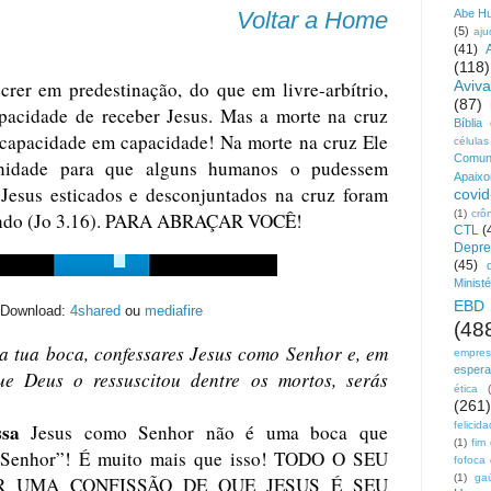
Voltar a Home
Abe H
(5)
aju
(41)
(118)
crer em predestinação, do que em livre-arbítrio,
Aviv
(87)
apacidade de receber Jesus. Mas a morte na cruz
Bíblia
ncapacidade em capacidade! Na morte na cruz Ele
células
Comun
nidade para que alguns humanos o pudessem
Apaix
 Jesus esticados e desconjuntados na cruz foram
covid
(1)
crô
mundo (Jo 3.16). PARA ABRAÇAR VOCÊ!
CTL
(
Depre
(45)
Ministé
EBD
Download:
4shared
ou
mediafire
(48
a tua boca, confessares Jesus como Senhor e, em
empre
esper
ue Deus o ressuscitou dentre os mortos, serás
ética
(261)
ssa
felicid
Jesus como Senhor não é uma boca que
(1)
fim
 Senhor”! É muito mais que isso! TODO O SEU
fofoca
(1)
ga
R UMA CONFISSÃO DE QUE JESUS É SEU