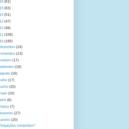
16
(61)
15
(63)
14
(51)
13
(47)
12
(48)
11
(108)
10
(195)
dezembro
(24)
novembro
(13)
outubro
(17)
setembro
(18)
agosto
(16)
julho
(17)
junho
(20)
maio
(10)
abril
(6)
março
(7)
fevereiro
(27)
janeiro
(20)
Pregações compridas?