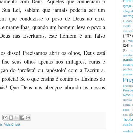
ionamento com Deus. Aqueles que conheciam o
Huma
Igreja
Sua Lei, sabiam que jamais poderia ser um
integri
liberta
em que conduzisse o povo de Deus ao erro.
Lucas
s e maravilhas, quando um homem leva o povo a
medo
ministé
 Deus nas Escrituras, este homem é um falso
(237)
(1)
mul
(24)
n
(2)
n
os disso! Precisamos abrir os olhos, Deus está
oportu
 fixe seus olhos apenas nos milagres, curas e
pand
pastor
ação do ‘profeta’ ou ‘apóstolo’ com a Escritura.
pentec
poesia
o profeta! Se o que ensina é contra os Ensinos do
Pre
nás! Que Deus nos abençoe abrindo os nossos
profeci
Prospe
Ressur
Rússia
santa 
sexo
soluçã
Teolo
ia
,
Vida Cristã
traição
verdad