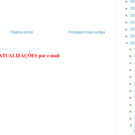
►
20
►
20
►
20
►
20
►
20
Página inicial
Postagem mais antiga
►
20
▼
20
►
 ATUALIZAÇÕES por e-mail
►
►
►
►
►
►
►
►
►
►
▼