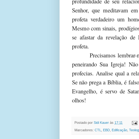
profundidade de seu relac
Senhor, que meditavam em 
profeta verdadeiro um hom
Mesmo com sinais, prodígio
se afastar da revelação de
profeta.
Precisamos lembrar-n
peneirando Sua Igreja! Não
profecias. Analise qual a rel
Se não prega a Bíblia, é fals
Evangelho, é servo de Sata
olhos!
Postado por
Sidi Kauer
às
17:11
Marcadores:
CTL
,
EBD
,
Edificação
,
Teolog