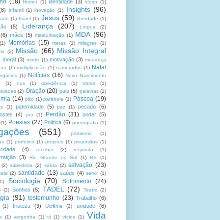
no
(18)
identidade
(3)
Humor
(1)
idoso
(1)
Insights
(96)
(8)
infantil
(1)
inovação
(1)
Jesus
(59)
dade
(1)
Israel
(1)
liberdade
(1)
Liderança
(207)
ção
(5)
Língua
(2)
MDA
(96)
(6)
mães
(5)
masturbação
(1)
Memórias
(15)
(1)
metas
(1)
milagres
(1)
Missão
(66)
Missão Integral
rio
(2)
moral
(3)
motivação
(3)
morte
(1)
mudança
Natal
her
(1)
multiplicação
(1)
namorados
(1)
Notícias
(16)
egócios
(1)
Novo Nascimento
u
(1)
nus
(1)
obediência
(1)
obras
(1)
Oração
(20)
pais
(5)
nidades
(2)
palavras
(1)
emia
(14)
Páscoa
(19)
pão
(1)
parábola
(1)
paternidade
(5)
pecado
(6)
es
(1)
paz
(1)
Perdão
(31)
ostes
(4)
poder
(5)
per
(1)
Poesias
(27)
Política
(6)
(1)
pornografia
(1)
gações
(551)
problema
(1)
as
(1)
profético
(1)
projetos
(1)
propósitos
(1)
ridade
(4)
receber
(2)
resposta
(1)
reição
(3)
Rio Grande do Sul
(1)
RS
(1)
salvação
(23)
(2)
sabedoria
(2)
saída
(2)
santidade
(13)
saúde
(4)
ceia
(2)
servir
(1)
Sociologia
(70)
Sofrimento
(24)
(1)
TADEL
(72)
Sonhos
(5)
o
(2)
Teatro
(2)
gia
(91)
testemunho
(23)
Trabalho
(6)
tristeza
(3)
unidade
(6)
(1)
Ucrânia
(2)
Vida
e
(1)
vergonha
(1)
ví
(1)
vícios
(1)