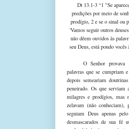
Dt 13.1-3 “1 "Se aparec
predições por meio de sonh
prodígio, 2 e se o sinal ou p
'Vamos seguir outros deuse
não dêem ouvidos às palav
seu Deus, está pondo vocês 
O Senhor provava I
palavras que se cumpriam 
depois semeariam doutrinas
peneirado. Os que serviam a
milagres e prodígios, mas
zelavam (não conheciam), 
seguiam Deus apenas pelo
desmascarados de sua fé uti