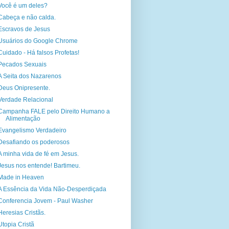
Você é um deles?
Cabeça e não calda.
Escravos de Jesus
Usuários do Google Chrome
Cuidado - Há falsos Profetas!
Pecados Sexuais
A Seita dos Nazarenos
Deus Onipresente.
Verdade Relacional
Campanha FALE pelo Direito Humano a
Alimentação
Evangelismo Verdadeiro
Desafiando os poderosos
A minha vida de fé em Jesus.
Jesus nos entende! Bartimeu.
Made in Heaven
A Essência da Vida Não-Desperdiçada
Conferencia Jovem - Paul Washer
Heresias Cristãs.
Utopia Cristã