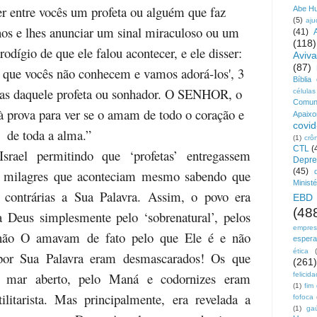
er entre vocês um profeta ou alguém que faz
Abe H
(5)
aju
os e lhes anunciar um sinal miraculoso ou um
(41)
(118)
rodígio de que ele falou acontecer, e ele disser:
Aviv
(87)
s que vocês não conhecem e vamos adorá-los', 3
Bíblia
ras daquele profeta ou sonhador. O SENHOR, o
células
Comun
à prova para ver se o amam de todo o coração e
Apaix
covid
de toda a alma.”
(1)
crô
CTL
(
srael permitindo que ‘profetas’ entregassem
Depre
(45)
e milagres que aconteciam mesmo sabendo que
Ministé
 contrárias a Sua Palavra. Assim, o povo era
EBD
(48
 Deus simplesmente pelo ‘sobrenatural’, pelos
empre
 não O amavam de fato pelo que Ele é e não
esper
ética
por Sua Palavra eram desmascarados! Os que
(261)
 mar aberto, pelo Maná e codornizes eram
felicid
(1)
fim
litarista. Mas principalmente, era revelada a
fofoca
(1)
ga