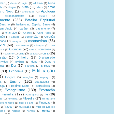
uber
(6)
África
aborto
(1)
ação
(2)
adultério
(1)
Alma
(39)
amor
alegria
(5)
da
(2)
alvos
(1)
Apologia
Ano Novo
(19)
ansiedade
(2)
arrependimento
(11)
atitude
(2)
amento
(236)
Batalha Espiritual
Batismo
(8)
batismo no Espírito Santo
(4)
 em Audio
(4)
caráter
(3)
casamento
(7)
chamado
(3)
(1)
Charge
(2)
Chris Rock
(1)
hão
(7)
conversão
(4)
Coração
Contos
(1)
coronavirus
(66)
onado
(7)
coragem
(1)
-19
(64)
crescimento
(1)
crianças
(2)
crise
Crônicas
(20)
nica
(1)
cruz
(1)
CRV2016
(1)
49)
cura
(25)
culto
(3)
cultinho
(1)
cultura
(2)
ssão
(15)
Dinheiro
(38)
Discipulado
dívidas
(4)
dons
(4)
Dons e
divórcio
(1)
Dor
(36)
rios
(5)
E-Book
(5)
doutrina
(2)
Edificação
(80)
Economia
(15)
8)
Eleições
(5)
emoções
(2)
emprego
(1)
Ensino
(152)
escatologia
(6)
sa
(2)
ança
(7)
Espírito Santo
(8)
Estratégias
(8)
Evangelismo
(139)
Exortação
(1)
Família
(127)
Fé
(29)
Farroupilha
(1)
Filosofia
(27)
ade
(1)
feminina
(2)
fim de ano
Finanças
(8)
 dos tempos
(1)
final de ano
(1)
Frases
(10)
(1)
frustração
(1)
fruto do Espírito
Honra
(4)
úcho
(1)
história
(1)
homem
(2)