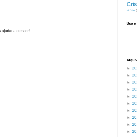
Cris
vitória
(
Uso e
 ajudar a crescer!
Arqui
►
20
►
20
►
20
►
20
►
20
►
20
►
20
►
20
►
20
►
20