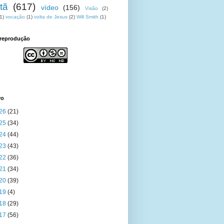
tã
(617)
vídeo
(156)
Visão
(2)
1)
vocação
(1)
volta de Jesus
(2)
Will Smith
(1)
 reprodução
vo
26
(21)
25
(34)
24
(44)
23
(43)
22
(36)
21
(34)
20
(39)
19
(4)
18
(29)
17
(56)