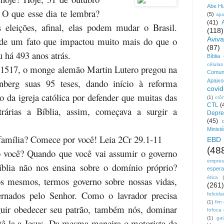
Abe H
 O que esse dia te lembra?
(5)
aju
(41)
 eleições, afinal, elas podem mudar o Brasil.
(118)
de um fato que impactou muito mais do que o
Aviv
(87)
 há 493 anos atrás.
Bíblia
células
 1517, o monge alemão Martin Lutero pregou na
Comun
nberg suas 95 teses, dando início à reforma
Apaix
covid
so da igreja católica por defender que muitas das
(1)
crô
CTL
(
rárias a Bíblia, assim, começava a surgir a
Depre
(45)
Ministé
amília? Comece por você! Leia 2Cr 29.1-11
EBD
(48
você? Quando que você vai assumir o governo
empre
íblia não nos ensina sobre o domínio próprio?
esper
ética
s mesmos, termos governo sobre nossas vidas,
(261)
rnados pelo Senhor. Como o lavrador precisa
felicid
(1)
fim
guir obedecer seu patrão, também nós, dominar
fofoca
(1)
ga
tê-la a Jesus. Da mesma maneira o motorista de