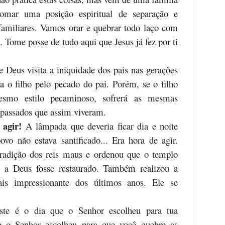
 tomar uma posição espiritual de separação e
 familiares. Vamos orar e quebrar todo laço com
. Tome posse de tudo aqui que Jesus já fez por ti
 Deus visita a iniquidade dos pais nas gerações
a o filho pelo pecado do pai. Porém, se o filho
esmo estilo pecaminoso, sofrerá as mesmas
epassados que assim viveram.
 agir!
A lâmpada que deveria ficar dia e noite
ovo não estava santificado... Era hora de agir.
radição dos reis maus e ordenou que o templo
to a Deus fosse restaurado. Também realizou a
is impressionante dos últimos anos. Ele se
ste é o dia que o Senhor escolheu para tua
ue o Senhor escolheu para que você quebre as