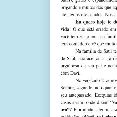
brigando e muitos dos que aq
até alguns molestados. Nossa
Eu quero hoje te de
vida
!
O que está errado em 
você tem visto em sua famíl
tem cometido e vê que muito
Na família de Saul 
de Saul, não aceitou a ira d
orgulhosa de seu pai e acab
com Davi.
No versículo 2 vemos
Senhor, segundo tudo quanto 
seu antepassado. Ezequias i
“vo
casos assim, onde dizem
avó”?
Pior ainda, algumas v
“Você vai vira
maldição: