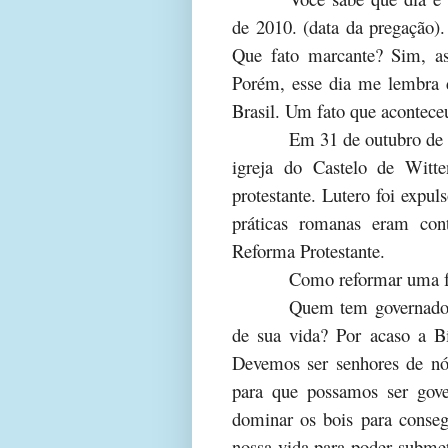
de 2010. (data da pregação).
Que fato marcante? Sim, as
Porém, esse dia me lembra 
Brasil. Um fato que aconteceu
Em 31 de outubro de
igreja do Castelo de Witte
protestante. Lutero foi expul
práticas romanas eram cont
Reforma Protestante.
Como reformar uma f
Quem tem governado 
de sua vida? Por acaso a B
Devemos ser senhores de nó
para que possamos ser gove
dominar os bois para conse
nossa vida para poder subme