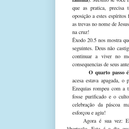
que as pratica, precisa
oposição a estes espíritos
as trevas no nome de Jesus
na cruz!
Êxodo 20.5 nos mostra que
seguintes. Deus não castig
continuar a viver no m
consequencias de seus ant
O quarto passo é
acesa estava apagada, o p
Ezequias rompeu com a t
fosse purificado e o cul
celebração da páscoa ma
esforçou e agiu!
Agora é sua vez: E
libertação. Este é o dia q