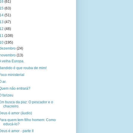
16
(61)
15
(63)
14
(51)
13
(47)
12
(48)
11
(108)
10
(195)
dezembro
(24)
novembro
(13)
A velha Europa.
Bandido é que rouba de mim!
Foco ministerial
O ar.
Quem não entrará?
O farizeu
Em busca da paz: O pescador e o
chacreiro.
Deus é amor (áudio)
Para quem tem filho homem: Como
educá-lo?
Deus é amor - parte II