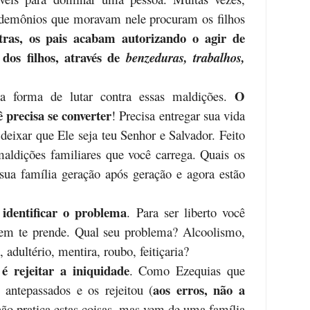
 demônios que moravam nele procuram os filhos
ras, os pais acabam autorizando o agir de
 dos filhos, através de
benzeduras, trabalhos,
O
a forma de lutar contra essas maldições.
 precisa se converter
! Precisa entregar sua vida
 deixar que Ele seja teu Senhor e Salvador. Feito
 maldições familiares que você carrega. Quais os
ua família geração após geração e agora estão
identificar o problema
. Para ser liberto você
uem te prende. Qual seu problema? Alcoolismo,
, adultério, mentira, roubo, feitiçaria?
é rejeitar a iniquidade
.
Como Ezequias que
aos erros, não a
s antepassados e os rejeitou (
ão pratica estas coisas, mas vem de uma família