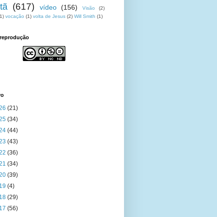
tã
(617)
vídeo
(156)
Visão
(2)
1)
vocação
(1)
volta de Jesus
(2)
Will Smith
(1)
 reprodução
vo
26
(21)
25
(34)
24
(44)
23
(43)
22
(36)
21
(34)
20
(39)
19
(4)
18
(29)
17
(56)