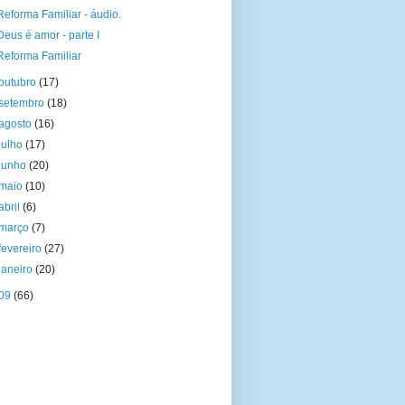
Reforma Familiar - áudio.
Deus é amor - parte I
Reforma Familiar
outubro
(17)
setembro
(18)
agosto
(16)
julho
(17)
junho
(20)
maio
(10)
abril
(6)
março
(7)
fevereiro
(27)
janeiro
(20)
09
(66)