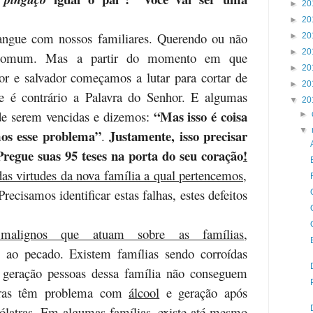
►
20
►
20
ngue com nossos familiares. Querendo ou não
►
20
►
20
 comum. Mas a partir do momento em que
►
20
r e salvador começamos a lutar para cortar de
►
20
ue é contrário a Palavra do Senhor. E algumas
▼
20
“Mas isso é coisa
 de serem vencidas e dizemos:
►
▼
mos esse problema”
Justamente, isso precisar
.
Pregue suas 95 teses na porta do seu coração
!
as virtudes da nova família a qual pertencemos,
recisamos identificar estas falhas, estes defeitos
s malignos que atuam sobre as famílias
,
 ao pecado. Existem famílias sendo corroídas
 geração pessoas dessa família não conseguem
tras têm problema com
álcool
e geração após
oólatras. Em algumas famílias, existe até mesmo