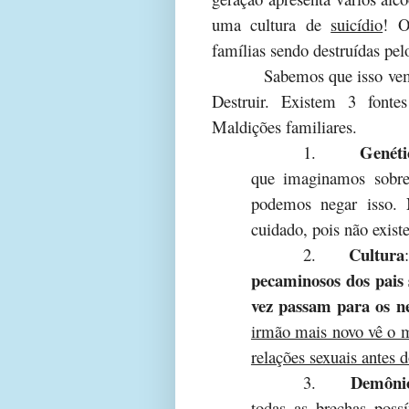
uma cultura de
suicídio
! O
famílias sendo destruídas pe
Sabemos que isso vem
Destruir. Existem 3 fonte
Maldições familiares.
Genéti
1.
que imaginamos sobre 
podemos negar isso. 
cuidado, pois não exis
Cultura
2.
pecaminosos dos pais s
vez passam para os n
irmão mais novo vê o m
relações sexuais antes 
Demôni
3.
todas as brechas poss