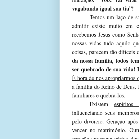
vagabunda igual sua tia”!
Temos um laço de sa
admitir existe muito em
recebemos Jesus como Senho
nossas vidas tudo aquilo q
coisas, parecem tão difíceis
da nossa família, todos te
ser quebrado de sua vida!
É hora de nos apropriarmos d
a família do Reino de Deus.
P
familiares e quebra-los.
Existem
espírito
influenciando seus membros
pelo
divórcio
. Geração após
vencer no matrimônio. Ou
geração apresenta vários alc