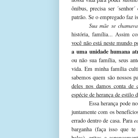
ônibus, precisa ser ´senhor´
patrão. Se o empregado faz i
Sua mãe se chamava
história, família... Assim
você não está neste mundo p
a uma unidade humana atra
ou não sua família, seus ant
vida. Em minha família cult
sabemos quem são nossos pa
deles nos damos conta de c
espécie de herança de estilo 
Essa herança pode nos
juntamente com os benefícios
errado dentro de casa. Para
e
barganha (faça isso que te
balas), gritos e espancament