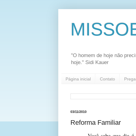
MISSO
"O homem de hoje não preci
hoje." Sidi Kauer
Página inicial
Contato
Prega
03/11/2010
Reforma Familiar
Você sabe que dia é