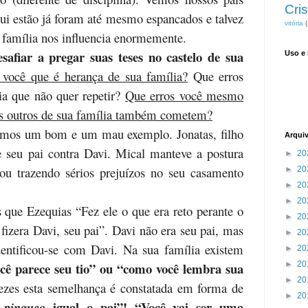
Cris
ui estão já foram até mesmo espancados e talvez
vitória
(
 família nos influencia enormemente.
safiar a pregar suas teses no castelo de sua
Uso e
você que é herança de sua família?
Que erros
ia que não quer repetir?
Que erros você mesmo
s outros de sua família também cometem?
temos um bom e um mau exemplo. Jonatas, filho
Arqui
e seu pai contra Davi. Mical manteve a postura
►
20
ou trazendo sérios prejuízos no seu casamento
►
20
►
20
►
20
 que Ezequias “Fez ele o que era reto perante o
►
20
fizera Davi, seu pai”. Davi não era seu pai, mas
►
20
dentificou-se com Davi. Na sua família existem
►
20
cê parece seu tio” ou “como você lembra sua
►
20
►
20
ezes esta semelhança é constatada em forma de
►
20
r
igual o pai”! “Você vai ser uma
pinguço