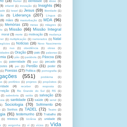
no
(18)
identidade
(3)
Humor
(1)
idoso
(1)
Insights
(96)
(8)
infantil
(1)
inovação
(1)
Jesus
(59)
dade
(1)
Israel
(1)
liberdade
(1)
Liderança
(207)
ção
(5)
Língua
(2)
MDA
(96)
(6)
mães
(5)
masturbação
(1)
Memórias
(15)
(1)
metas
(1)
milagres
(1)
Missão
(66)
Missão Integral
rio
(2)
moral
(3)
motivação
(3)
morte
(1)
mudança
Natal
her
(1)
multiplicação
(1)
namorados
(1)
Notícias
(16)
egócios
(1)
Novo Nascimento
u
(1)
nus
(1)
obediência
(1)
obras
(1)
Oração
(20)
pais
(5)
nidades
(2)
palavras
(1)
emia
(14)
Páscoa
(19)
pão
(1)
parábola
(1)
paternidade
(5)
pecado
(6)
es
(1)
paz
(1)
Perdão
(31)
ostes
(4)
poder
(5)
per
(1)
Poesias
(27)
Política
(6)
(1)
pornografia
(1)
gações
(551)
problema
(1)
as
(1)
profético
(1)
projetos
(1)
propósitos
(1)
ridade
(4)
receber
(2)
resposta
(1)
reição
(3)
Rio Grande do Sul
(1)
RS
(1)
salvação
(23)
(2)
sabedoria
(2)
saída
(2)
santidade
(13)
saúde
(4)
ceia
(2)
servir
(1)
Sociologia
(70)
Sofrimento
(24)
(1)
TADEL
(72)
Sonhos
(5)
o
(2)
Teatro
(2)
gia
(91)
testemunho
(23)
Trabalho
(6)
tristeza
(3)
unidade
(6)
(1)
Ucrânia
(2)
Vida
e
(1)
vergonha
(1)
ví
(1)
vícios
(1)