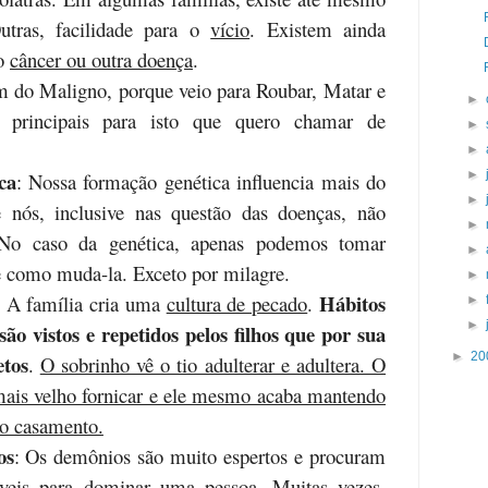
utras, facilidade para o
vício
. Existem ainda
lo
câncer ou outra doença
.
 do Maligno, porque veio para Roubar, Matar e
►
s principais para isto que quero chamar de
►
►
ca
►
: Nossa formação genética influencia mais do
►
nós, inclusive nas questão das doenças, não
►
No caso da genética, apenas podemos tomar
►
te como muda-la. Exceto por milagre.
►
Hábitos
: A família cria uma
cultura de pecado
.
►
►
ão vistos e repetidos pelos filhos que por sua
►
20
etos
.
O sobrinho vê o tio adulterar e adultera. O
ais velho fornicar e ele mesmo acaba mantendo
do casamento.
os
: Os demônios são muito espertos e procuram
íveis para dominar uma pessoa. Muitas vezes,