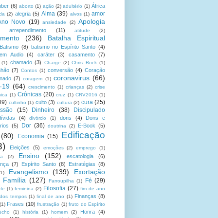
uber
(6)
África
aborto
(1)
ação
(2)
adultério
(1)
Alma
(39)
amor
alegria
(5)
da
(2)
alvos
(1)
Apologia
Ano Novo
(19)
ansiedade
(2)
arrependimento
(11)
atitude
(2)
amento
(236)
Batalha Espiritual
Batismo
(8)
batismo no Espírito Santo
(4)
 em Audio
(4)
caráter
(3)
casamento
(7)
chamado
(3)
(1)
Charge
(2)
Chris Rock
(1)
hão
(7)
conversão
(4)
Coração
Contos
(1)
coronavirus
(66)
onado
(7)
coragem
(1)
-19
(64)
crescimento
(1)
crianças
(2)
crise
Crônicas
(20)
nica
(1)
cruz
(1)
CRV2016
(1)
49)
cura
(25)
culto
(3)
cultinho
(1)
cultura
(2)
ssão
(15)
Dinheiro
(38)
Discipulado
dívidas
(4)
dons
(4)
Dons e
divórcio
(1)
Dor
(36)
rios
(5)
E-Book
(5)
doutrina
(2)
Edificação
(80)
Economia
(15)
8)
Eleições
(5)
emoções
(2)
emprego
(1)
Ensino
(152)
escatologia
(6)
sa
(2)
ança
(7)
Espírito Santo
(8)
Estratégias
(8)
Evangelismo
(139)
Exortação
(1)
Família
(127)
Fé
(29)
Farroupilha
(1)
Filosofia
(27)
ade
(1)
feminina
(2)
fim de ano
Finanças
(8)
 dos tempos
(1)
final de ano
(1)
Frases
(10)
(1)
frustração
(1)
fruto do Espírito
Honra
(4)
úcho
(1)
história
(1)
homem
(2)