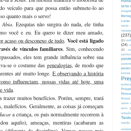
Huma
 do veículo para que possa então submete-lo ao
Igreja
integri
sso quanto mais o servo!
liberta
Lucas
 Abia
. Ezequias não surgira do nada, ele tinha
medo
 como você e eu. Eu quero te dizer meu amado,
ministé
(237)
Você está ligado
or acaso ou desconexo de tudo
.
(1)
mul
(24)
n
vés de vínculos familiares
. Sim, conhecendo
(2)
n
oportu
epassados, eles tem grande influência sobre sua
pand
iva-se o costume das
genealogias
, de modo que
pastor
pentec
rentes até muito longe.
E observando a história
poesia
Pre
omo influenciam, nossas vidas até hoje, uma
profeci
de vida
.
Prospe
Ressur
 trazer muitos benefícios. Porém, sempre, trará
Rússia
santa 
, malefícios. Geralmente, as coisas já começam
sexo
ducar
a criança, os pais normalmente recorrem à
soluçã
Teolo
 dou aquilo), ameaças, mentiras (acabaram as
traição
o (diferente de disciplina). Vemos nossos pais
verdad