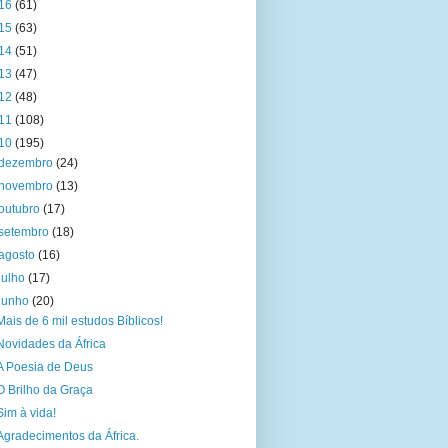
16
(61)
15
(63)
14
(51)
13
(47)
12
(48)
11
(108)
10
(195)
dezembro
(24)
novembro
(13)
outubro
(17)
setembro
(18)
agosto
(16)
julho
(17)
junho
(20)
Mais de 6 mil estudos Bíblicos!
Novidades da África
A Poesia de Deus
O Brilho da Graça
Sim à vida!
Agradecimentos da África.