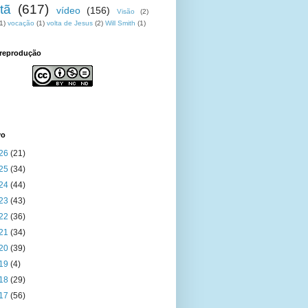
tã
(617)
vídeo
(156)
Visão
(2)
1)
vocação
(1)
volta de Jesus
(2)
Will Smith
(1)
 reprodução
vo
26
(21)
25
(34)
24
(44)
23
(43)
22
(36)
21
(34)
20
(39)
19
(4)
18
(29)
17
(56)