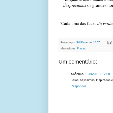
desprezamos
os grandes nom
"Cada uma das faces
da verda
Postado por
Sidi Kauer
às
18:37
Marcadores:
Frases
Um comentário:
Anônimo
10/06/2010, 12:08
Belas, belíssimas. Inspiradas
Responder