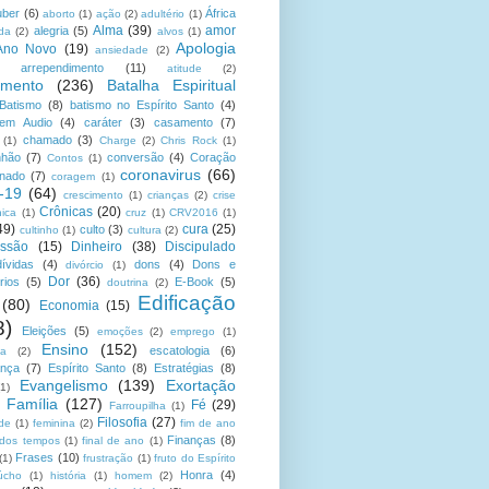
uber
(6)
África
aborto
(1)
ação
(2)
adultério
(1)
Alma
(39)
amor
alegria
(5)
da
(2)
alvos
(1)
Apologia
Ano Novo
(19)
ansiedade
(2)
arrependimento
(11)
atitude
(2)
amento
(236)
Batalha Espiritual
Batismo
(8)
batismo no Espírito Santo
(4)
 em Audio
(4)
caráter
(3)
casamento
(7)
chamado
(3)
(1)
Charge
(2)
Chris Rock
(1)
hão
(7)
conversão
(4)
Coração
Contos
(1)
coronavirus
(66)
onado
(7)
coragem
(1)
-19
(64)
crescimento
(1)
crianças
(2)
crise
Crônicas
(20)
nica
(1)
cruz
(1)
CRV2016
(1)
49)
cura
(25)
culto
(3)
cultinho
(1)
cultura
(2)
ssão
(15)
Dinheiro
(38)
Discipulado
dívidas
(4)
dons
(4)
Dons e
divórcio
(1)
Dor
(36)
rios
(5)
E-Book
(5)
doutrina
(2)
Edificação
(80)
Economia
(15)
8)
Eleições
(5)
emoções
(2)
emprego
(1)
Ensino
(152)
escatologia
(6)
sa
(2)
ança
(7)
Espírito Santo
(8)
Estratégias
(8)
Evangelismo
(139)
Exortação
(1)
Família
(127)
Fé
(29)
Farroupilha
(1)
Filosofia
(27)
ade
(1)
feminina
(2)
fim de ano
Finanças
(8)
 dos tempos
(1)
final de ano
(1)
Frases
(10)
(1)
frustração
(1)
fruto do Espírito
Honra
(4)
úcho
(1)
história
(1)
homem
(2)