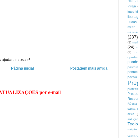
Huma
Igreja
integri
liberta
Lucas
medo
ministé
(237)
(1)
mul
(24)
n
(2)
n
oportu
 ajudar a crescer!
pand
pastor
Página inicial
Postagem mais antiga
pentec
poesia
Pre
profeci
 ATUALIZAÇÕES por e-mail
Prospe
Ressur
Rússia
santa 
sexo
soluçã
Teolo
traição
verdad