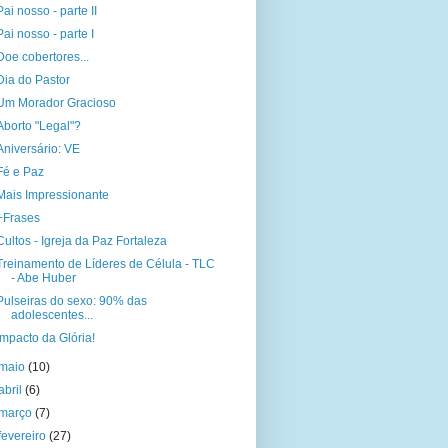
Pai nosso - parte II
Pai nosso - parte I
Doe cobertores...
Dia do Pastor
Um Morador Gracioso
Aborto "Legal"?
Aniversário: VE
Fé e Paz
Mais Impressionante
+Frases
Cultos - Igreja da Paz Fortaleza
Treinamento de Líderes de Célula - TLC
- Abe Huber
Pulseiras do sexo: 90% das
adolescentes...
Impacto da Glória!
maio
(10)
abril
(6)
março
(7)
fevereiro
(27)