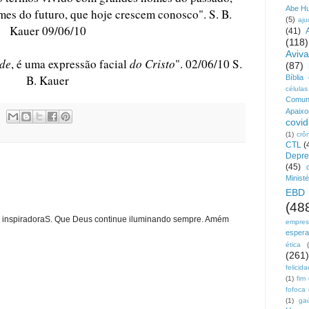
Abe H
es do futuro, que hoje crescem conosco". S. B.
(5)
aju
Kauer 09/06/10
(41)
(118)
Aviv
de
, é uma expressão facial
do Cristo
". 02/06/10
S.
(87)
B. Kauer
Bíblia
células
Comun
Apaix
covid
(1)
crô
CTL
(
Depre
(45)
Ministé
EBD
(48
 e inspiradoraS. Que Deus continue iluminando sempre. Amém
empre
esper
ética
(261)
felicid
(1)
fim
fofoca
(1)
ga