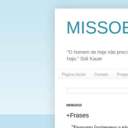
MISSO
"O homem de hoje não preci
hoje." Sidi Kauer
Página inicial
Contato
Prega
09/06/2010
+Frases
"Enquanto
lastimamos
o não