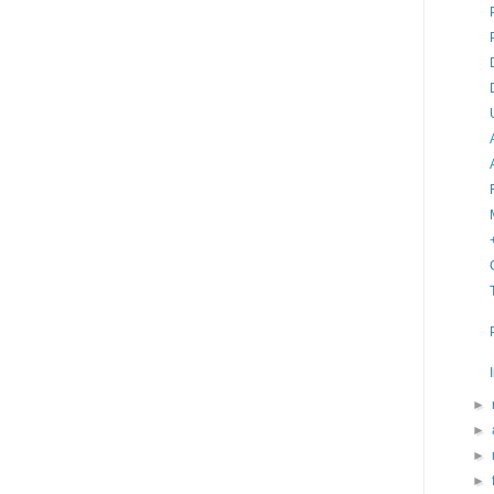
►
►
►
►