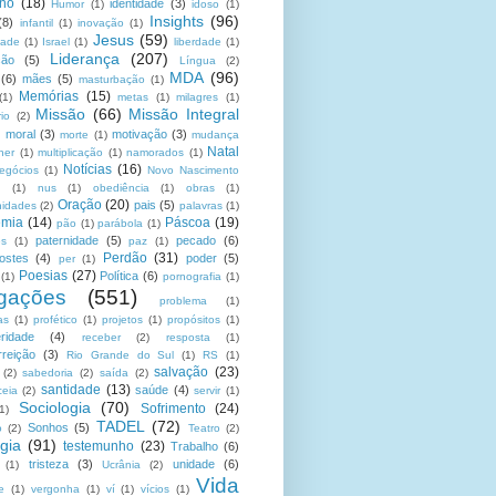
no
(18)
identidade
(3)
Humor
(1)
idoso
(1)
Insights
(96)
(8)
infantil
(1)
inovação
(1)
Jesus
(59)
dade
(1)
Israel
(1)
liberdade
(1)
Liderança
(207)
ção
(5)
Língua
(2)
MDA
(96)
(6)
mães
(5)
masturbação
(1)
Memórias
(15)
(1)
metas
(1)
milagres
(1)
Missão
(66)
Missão Integral
rio
(2)
moral
(3)
motivação
(3)
morte
(1)
mudança
Natal
her
(1)
multiplicação
(1)
namorados
(1)
Notícias
(16)
egócios
(1)
Novo Nascimento
u
(1)
nus
(1)
obediência
(1)
obras
(1)
Oração
(20)
pais
(5)
nidades
(2)
palavras
(1)
emia
(14)
Páscoa
(19)
pão
(1)
parábola
(1)
paternidade
(5)
pecado
(6)
es
(1)
paz
(1)
Perdão
(31)
ostes
(4)
poder
(5)
per
(1)
Poesias
(27)
Política
(6)
(1)
pornografia
(1)
gações
(551)
problema
(1)
as
(1)
profético
(1)
projetos
(1)
propósitos
(1)
ridade
(4)
receber
(2)
resposta
(1)
reição
(3)
Rio Grande do Sul
(1)
RS
(1)
salvação
(23)
(2)
sabedoria
(2)
saída
(2)
santidade
(13)
saúde
(4)
ceia
(2)
servir
(1)
Sociologia
(70)
Sofrimento
(24)
(1)
TADEL
(72)
Sonhos
(5)
o
(2)
Teatro
(2)
gia
(91)
testemunho
(23)
Trabalho
(6)
tristeza
(3)
unidade
(6)
(1)
Ucrânia
(2)
Vida
e
(1)
vergonha
(1)
ví
(1)
vícios
(1)