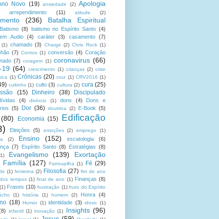
Apologia
Ano Novo
(19)
ansiedade
(2)
arrependimento
(11)
atitude
(2)
amento
(236)
Batalha Espiritual
Batismo
(8)
batismo no Espírito Santo
(4)
 em Audio
(4)
caráter
(3)
casamento
(7)
chamado
(3)
(1)
Charge
(2)
Chris Rock
(1)
hão
(7)
conversão
(4)
Coração
Contos
(1)
coronavirus
(66)
onado
(7)
coragem
(1)
-19
(64)
crescimento
(1)
crianças
(2)
crise
Crônicas
(20)
nica
(1)
cruz
(1)
CRV2016
(1)
49)
cura
(25)
culto
(3)
cultinho
(1)
cultura
(2)
ssão
(15)
Dinheiro
(38)
Discipulado
dívidas
(4)
dons
(4)
Dons e
divórcio
(1)
Dor
(36)
rios
(5)
E-Book
(5)
doutrina
(2)
Edificação
(80)
Economia
(15)
8)
Eleições
(5)
emoções
(2)
emprego
(1)
Ensino
(152)
escatologia
(6)
sa
(2)
ança
(7)
Espírito Santo
(8)
Estratégias
(8)
Evangelismo
(139)
Exortação
(1)
Família
(127)
Fé
(29)
Farroupilha
(1)
Filosofia
(27)
ade
(1)
feminina
(2)
fim de ano
Finanças
(8)
 dos tempos
(1)
final de ano
(1)
Frases
(10)
(1)
frustração
(1)
fruto do Espírito
Honra
(4)
úcho
(1)
história
(1)
homem
(2)
no
(18)
identidade
(3)
Humor
(1)
idoso
(1)
Insights
(96)
(8)
infantil
(1)
inovação
(1)
Jesus
(59)