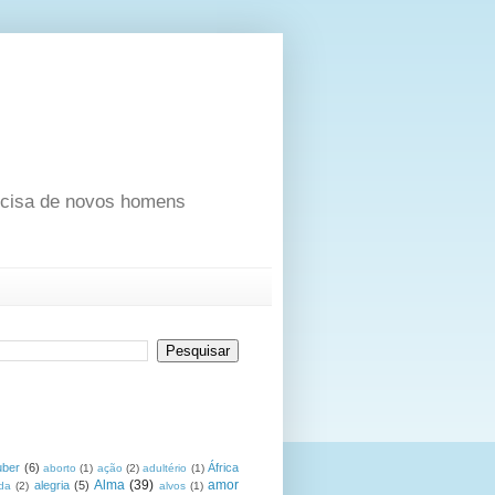
ecisa de novos homens
uber
(6)
África
aborto
(1)
ação
(2)
adultério
(1)
Alma
(39)
amor
alegria
(5)
da
(2)
alvos
(1)