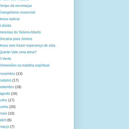
Tempo de recomeçar
Evangelismo essencial
Jesus radical
A dívida
Heresias do Teísmo Aberto
Gincana para Jovens
Jesus veio trazer esperança de vida.
Quanto Vale uma alma?
O Vento
Dimensões na batalha espiritual
novembro
(13)
outubro
(17)
setembro
(18)
agosto
(16)
julho
(17)
junho
(20)
maio
(10)
abril
(6)
março
(7)