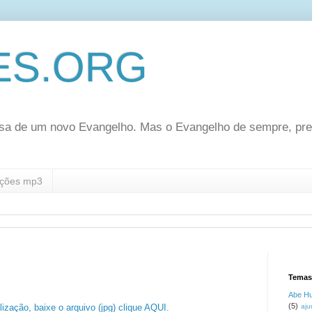
ES.ORG
sa de um novo Evangelho. Mas o Evangelho de sempre, pr
ções mp3
Temas
Abe H
(5)
ização, baixe o arquivo (jpg) clique AQUI.
aju