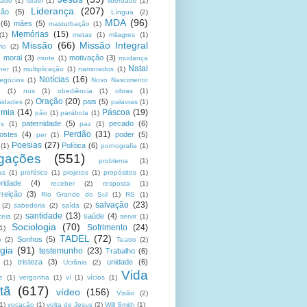
dade
(1)
Israel
(1)
liberdade
(1)
Liderança
(207)
ção
(5)
Língua
(2)
MDA
(96)
(6)
mães
(5)
masturbação
(1)
Memórias
(15)
(1)
metas
(1)
milagres
(1)
Missão
(66)
Missão Integral
rio
(2)
moral
(3)
motivação
(3)
morte
(1)
mudança
Natal
her
(1)
multiplicação
(1)
namorados
(1)
Notícias
(16)
egócios
(1)
Novo Nascimento
u
(1)
nus
(1)
obediência
(1)
obras
(1)
Oração
(20)
pais
(5)
nidades
(2)
palavras
(1)
emia
(14)
Páscoa
(19)
pão
(1)
parábola
(1)
paternidade
(5)
pecado
(6)
es
(1)
paz
(1)
Perdão
(31)
ostes
(4)
poder
(5)
per
(1)
Poesias
(27)
Política
(6)
(1)
pornografia
(1)
gações
(551)
problema
(1)
as
(1)
profético
(1)
projetos
(1)
propósitos
(1)
ridade
(4)
receber
(2)
resposta
(1)
reição
(3)
Rio Grande do Sul
(1)
RS
(1)
salvação
(23)
(2)
sabedoria
(2)
saída
(2)
santidade
(13)
saúde
(4)
ceia
(2)
servir
(1)
Sociologia
(70)
Sofrimento
(24)
(1)
TADEL
(72)
Sonhos
(5)
o
(2)
Teatro
(2)
gia
(91)
testemunho
(23)
Trabalho
(6)
tristeza
(3)
unidade
(6)
(1)
Ucrânia
(2)
Vida
e
(1)
vergonha
(1)
ví
(1)
vícios
(1)
tã
(617)
vídeo
(156)
Visão
(2)
1)
vocação
(1)
volta de Jesus
(2)
Will Smith
(1)