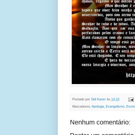
Postado por
Sidi Kauer
às
14:10
Marcadores:
Apologia
,
Evangelismo
,
Exort
Nenhum comentário: