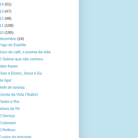
14
(51)
13
(47)
12
(48)
11
(108)
10
(195)
dezembro
(24)
Fogo do Espírito
Suco de café, o poema da vida
O Sidinei que não conheci
Mais frases
Elias e Elizeu; Jesus e Eu
Se liga!
Refri de laranja
Escola da Vida (Teatro)
Pastor e Rei
Níveis de Fé
O Serviço
O pássaro
O Reflexo
O valor da Amizade