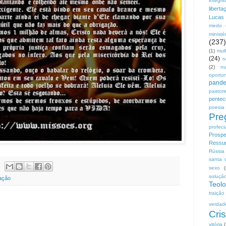
integri
liberta
Lucas
medo
ministé
(237)
(1)
mul
(24)
n
(2)
n
oportu
pand
pastor
pentec
poesia
Pre
profeci
Prospe
Ressur
Rússia
santa 
sexo
soluçã
ação
Teolo
traição
verdad
Cris
vitória
(