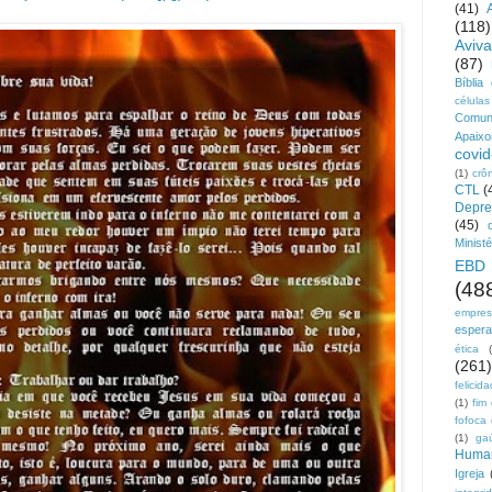
(41)
(118)
Aviv
(87)
Bíblia
células
Comun
Apaix
covid
(1)
crô
CTL
(
Depre
(45)
Ministé
EBD
(48
empre
esper
ética
(261)
felicid
(1)
fim
fofoca
(1)
ga
Huma
Igreja