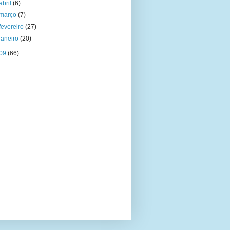
abril
(6)
março
(7)
fevereiro
(27)
janeiro
(20)
09
(66)