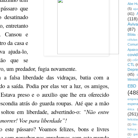
Abe H
pássaro que
(5)
aju
(41)
 desatinado
(118)
o, entretanto
Aviv
(87)
e. Cansou e
Bíblia
células
tro da casa e
Comun
a ajuda-lo,
Apaix
covid
mão que se
(1)
crô
CTL
(
o, um predador, fugia novamente.
Depre
(45)
 a falsa liberdade das vidraças, batia com a
Ministé
do a saída. Podia por elas ver a luz, os amigos,
EBD
(48
Estava preso e o auxilio que lhe era oferecido
empre
escondia atrás do guarda roupas. Até que a mão
esper
ética
 soltou em liberdade, advertindo-o:
“Não entre
(261)
 morrer! Voe para liberdade”!
felicid
(1)
fim
este pássaro? Voamos felizes, bons e livres
fofoca
(1)
ga
) e sem perceber nos enredamos com este mundo