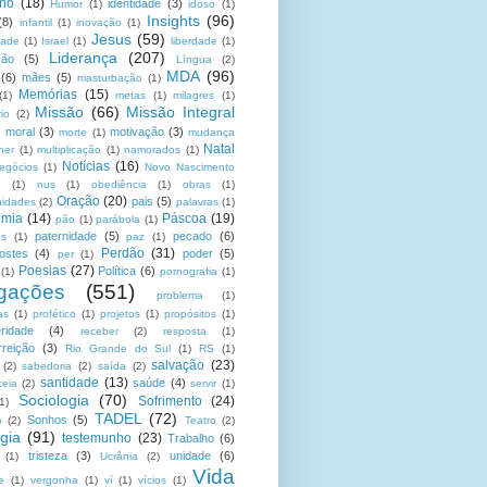
no
(18)
identidade
(3)
Humor
(1)
idoso
(1)
Insights
(96)
(8)
infantil
(1)
inovação
(1)
Jesus
(59)
dade
(1)
Israel
(1)
liberdade
(1)
Liderança
(207)
ção
(5)
Língua
(2)
MDA
(96)
(6)
mães
(5)
masturbação
(1)
Memórias
(15)
(1)
metas
(1)
milagres
(1)
Missão
(66)
Missão Integral
rio
(2)
moral
(3)
motivação
(3)
morte
(1)
mudança
Natal
her
(1)
multiplicação
(1)
namorados
(1)
Notícias
(16)
egócios
(1)
Novo Nascimento
u
(1)
nus
(1)
obediência
(1)
obras
(1)
Oração
(20)
pais
(5)
nidades
(2)
palavras
(1)
emia
(14)
Páscoa
(19)
pão
(1)
parábola
(1)
paternidade
(5)
pecado
(6)
es
(1)
paz
(1)
Perdão
(31)
ostes
(4)
poder
(5)
per
(1)
Poesias
(27)
Política
(6)
(1)
pornografia
(1)
gações
(551)
problema
(1)
as
(1)
profético
(1)
projetos
(1)
propósitos
(1)
ridade
(4)
receber
(2)
resposta
(1)
reição
(3)
Rio Grande do Sul
(1)
RS
(1)
salvação
(23)
(2)
sabedoria
(2)
saída
(2)
santidade
(13)
saúde
(4)
ceia
(2)
servir
(1)
Sociologia
(70)
Sofrimento
(24)
(1)
TADEL
(72)
Sonhos
(5)
o
(2)
Teatro
(2)
gia
(91)
testemunho
(23)
Trabalho
(6)
tristeza
(3)
unidade
(6)
(1)
Ucrânia
(2)
Vida
e
(1)
vergonha
(1)
ví
(1)
vícios
(1)