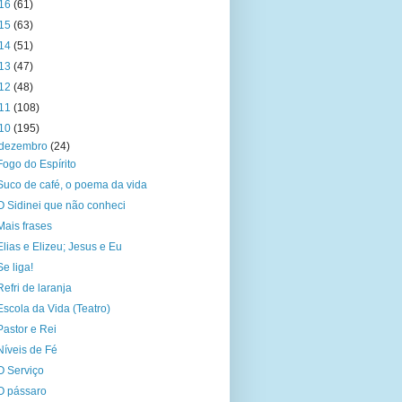
16
(61)
15
(63)
14
(51)
13
(47)
12
(48)
11
(108)
10
(195)
dezembro
(24)
Fogo do Espírito
Suco de café, o poema da vida
O Sidinei que não conheci
Mais frases
Elias e Elizeu; Jesus e Eu
Se liga!
Refri de laranja
Escola da Vida (Teatro)
Pastor e Rei
Níveis de Fé
O Serviço
O pássaro