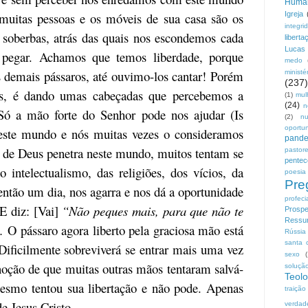
Huma
muitas pessoas e os móveis de sua casa são os
Igreja
integri
 soberbas, atrás das quais nos escondemos cada
liberta
Lucas
 pegar. Achamos que temos liberdade, porque
medo
 demais pássaros, até ouvimo-los cantar! Porém
ministé
(237)
es, é dando umas cabeçadas que percebemos a
(1)
mul
(24)
n
ó a mão forte do Senhor pode nos ajudar (Is
(2)
n
oportu
deste mundo e nós muitas vezes o consideramos
pand
 de Deus penetra neste mundo, muitos tentam se
pastor
pentec
 intelectualismo, das religiões, dos vícios, da
poesia
Pre
então um dia, nos agarra e nos dá a oportunidade
profeci
E diz: [Vai]
“Não peques mais, para que não te
Prospe
Ressur
.
O pássaro agora liberto pela graciosa mão está
Rússia
santa 
 Dificilmente sobreviverá se entrar mais uma vez
sexo
noção de que muitas outras mãos tentaram salvá-
soluçã
Teolo
esmo tentou sua libertação e não pode. Apenas
traição
e Jesus Cristo.
verdad