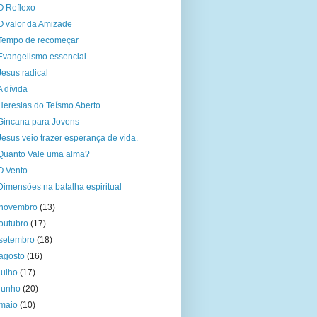
O Reflexo
O valor da Amizade
Tempo de recomeçar
Evangelismo essencial
Jesus radical
A dívida
Heresias do Teísmo Aberto
Gincana para Jovens
Jesus veio trazer esperança de vida.
Quanto Vale uma alma?
O Vento
Dimensões na batalha espiritual
novembro
(13)
outubro
(17)
setembro
(18)
agosto
(16)
julho
(17)
junho
(20)
maio
(10)