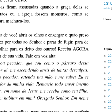
Cris
oas ficam assustadas quando a graça delas se
vitória
(
tãos ou a igreja fossem monstros, como se
ara machuca-los.
Uso e
a de você abrir os olhos e enxergar o quão preso
z por todas ao Senhor e parar de fugir, para de
 olhar para os deito dos outros! Receba AGORA
Arqui
 de sua vida. Fale em voz alta:
►
20
sou pecador, que sou como o pássaro dessa
►
20
►
20
r ai, me escondendo atrás de tantas desculpas.
►
20
 pecados, estenda tua mão e me salve! Eu te
►
20
dor da minha vida. Renuncio todo envolvimento
►
20
s, em nome de Jesus, me receba como teu filho.
►
20
►
20
 vem habitar em mim! Obrigado Senhor. Em nome
►
20
►
20
eja evangélica para congregar, ou se preferir