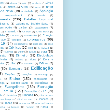
uber
(6)
África
aborto
(1)
ação
(2)
adultério
(1)
Alma
(39)
amor
alegria
(5)
da
(2)
alvos
(1)
Apologia
Ano Novo
(19)
ansiedade
(2)
arrependimento
(11)
atitude
(2)
amento
(236)
Batalha Espiritual
Batismo
(8)
batismo no Espírito Santo
(4)
 em Audio
(4)
caráter
(3)
casamento
(7)
chamado
(3)
(1)
Charge
(2)
Chris Rock
(1)
hão
(7)
conversão
(4)
Coração
Contos
(1)
coronavirus
(66)
onado
(7)
coragem
(1)
-19
(64)
crescimento
(1)
crianças
(2)
crise
Crônicas
(20)
nica
(1)
cruz
(1)
CRV2016
(1)
49)
cura
(25)
culto
(3)
cultinho
(1)
cultura
(2)
ssão
(15)
Dinheiro
(38)
Discipulado
dívidas
(4)
dons
(4)
Dons e
divórcio
(1)
Dor
(36)
rios
(5)
E-Book
(5)
doutrina
(2)
Edificação
(80)
Economia
(15)
8)
Eleições
(5)
emoções
(2)
emprego
(1)
Ensino
(152)
escatologia
(6)
sa
(2)
ança
(7)
Espírito Santo
(8)
Estratégias
(8)
Evangelismo
(139)
Exortação
(1)
Família
(127)
Fé
(29)
Farroupilha
(1)
Filosofia
(27)
ade
(1)
feminina
(2)
fim de ano
Finanças
(8)
 dos tempos
(1)
final de ano
(1)
Frases
(10)
(1)
frustração
(1)
fruto do Espírito
Honra
(4)
úcho
(1)
história
(1)
homem
(2)