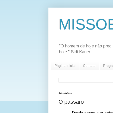
MISSO
"O homem de hoje não preci
hoje." Sidi Kauer
Página inicial
Contato
Prega
13/12/2010
O pássaro
Desde ontem um animal