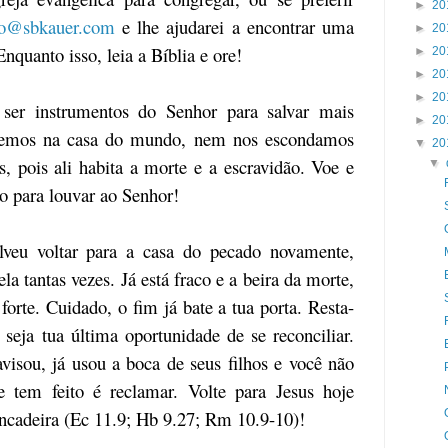
►
20
to@sbkauer.com
e lhe ajudarei a encontrar uma
►
20
Enquanto isso, leia a Bíblia e ore!
►
20
►
20
►
20
er instrumentos do Senhor para salvar mais
►
20
tremos na casa do mundo, nem nos escondamos
▼
20
s, pois ali habita a morte e a escravidão. Voe e
▼
to para louvar ao Senhor!
olveu voltar para a casa do pecado novamente,
la tantas vezes. Já está fraco e a beira da morte,
orte. Cuidado, o fim já bate a tua porta. Resta-
 seja tua última oportunidade de se reconciliar.
avisou, já usou a boca de seus filhos e você não
 tem feito é reclamar. Volte para Jesus hoje
ncadeira (Ec 11.9; Hb 9.27; Rm 10.9-10)!