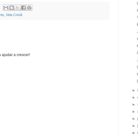
hts
,
Vida Cristã
 ajudar a crescer!
►
►
►
►
►
►
►