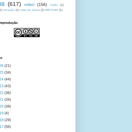
tã
(617)
vídeo
(156)
Visão
(2)
1)
vocação
(1)
volta de Jesus
(2)
Will Smith
(1)
 reprodução
vo
26
(21)
25
(34)
24
(44)
23
(43)
22
(36)
21
(34)
20
(39)
19
(4)
18
(29)
17
(56)