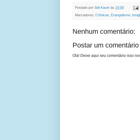
Postado por
Sidi Kauer
às
10:09
Marcadores:
Crônicas
,
Evangelismo
,
Insig
Nenhum comentário:
Postar um comentário
Olá! Deixe aqui seu comentário isso nos