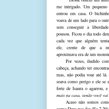
me intrigado. Um pequeno 
entrou em casa. O bichinho
voava de um lado para o outr
sem conseguir a liberdad
pousou. Ficou o dia todo den
cada vez que alguém tentav
ele, crente de que a 
aproximava era de um monstr
Por vezes, iludido com
cabeça, achando ter encontra
mas, não podia voar até lá. 
soava como perigo e ele se 
forte de Isaura o agarrou, e
mais na casa, senão você vai
Acaso não somos como 
como Deus nos fez (Ec 7.29